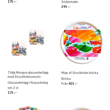
175
:-
Södermalm
295
:-
Tidig Morgon glasunderlägg
Map of Stockholm bricka
med Stockholmsmotiv
Bricka
Glasunderlägg i förpackning
Från
425
:-
om 2 st
175
:-