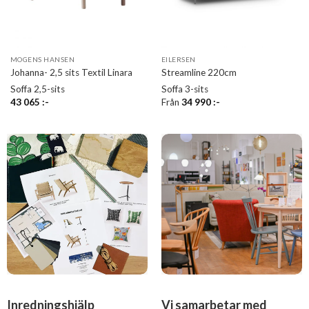
MOGENS HANSEN
EILERSEN
Johanna- 2,5 sits Textil Linara
Streamline 220cm
Soffa 2,5-sits
Soffa 3-sits
43 065
:-
Från
34 990
:-
Inredningshjälp
Vi samarbetar med