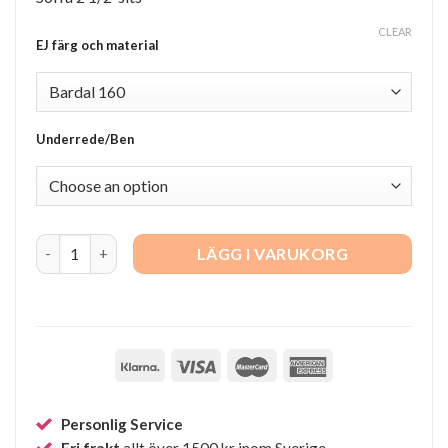
CLEAR
EJ färg och material
Underrede/Ben
EJ 280-2L Pure quantity
LÄGG I VARUKORG
Personlig Service
Fri frakt
allt över 1500 kr inom Sverige