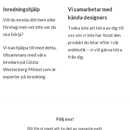
Inredningshjälp
Vi samarbetar med
kända designers
Vill du inreda ditt hem eller
företag men vet inte var du
Tveka inte att höra av dig till
ska börja?
oss om vi inte har listat den
produkt du letar efter i vår
Vi kan hjälpa till med detta,
webbutik – vi vill gärna höra
tillsammans med våra
från dig.
inredare på Gösta
Westerberg Möbel som är
experter på inredning.
Följ oss!
Bli först med att ta del av senaste nytt,