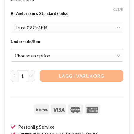
CLEAR
Br Anderssons Standardklädsel
Underrede/Ben
Edge 3-sits soffa quantity
LÄGG I VARUKORG
Personlig Service
Fri frakt
allt över 1500 kr inom Sverige