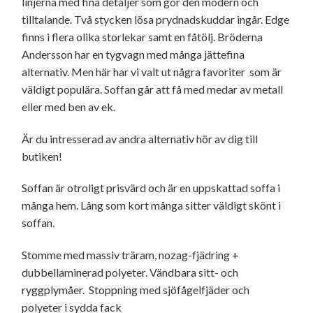
linjerna med fina detaljer som gör den modern och
tilltalande. Två stycken lösa prydnadskuddar ingår. Edge
finns i flera olika storlekar samt en fåtölj. Bröderna
Andersson har en tygvagn med många jättefina
alternativ. Men här har vi valt ut några favoriter som är
väldigt populära. Soffan går att få med medar av metall
eller med ben av ek.
Är du intresserad av andra alternativ hör av dig till
butiken!
Soffan är otroligt prisvärd och är en uppskattad soffa i
många hem. Lång som kort många sitter väldigt skönt i
soffan.
Stomme med massiv träram, nozag-fjädring +
dubbellaminerad polyeter. Vändbara sitt- och
ryggplymåer. Stoppning med sjöfågelfjäder och
polyeter i sydda fack