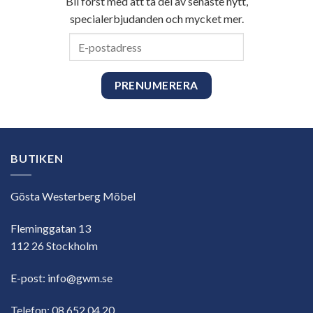
Bli först med att ta del av senaste nytt,
specialerbjudanden och mycket mer.
E-
postadress
BUTIKEN
Gösta Westerberg Möbel
Fleminggatan 13
112 26 Stockholm
E-post:
info@gwm.se
Telefon:
08 652 04 20