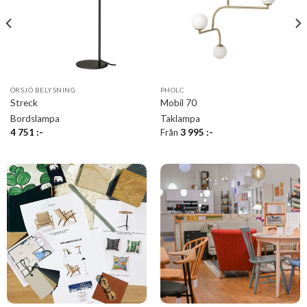
ÖRSJÖ BELYSNING
PHOLC
Streck
Mobil 70
Bordslampa
Taklampa
4 751
:-
Från
3 995
:-