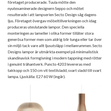
företaget producerade. Tuula mötte den
nyutexaminerade designern Seppo och mötet
resulterade i att lampserien Secto Design såg dagens
ljus. Företaget övergav möbeltillverkningen och idag
produceras uteslutande lampor. Den speciella
monteringen av lameller i olika former tillåter stora
generösa former men som aldrig blir tunga eller tar över
sin miljö tack vare allt ljusutsläpp i mellanrummen. Secto
Designs lampor är utmärkta exempel på minimalistisk
skandinavisk formgivning i modern tappning med rötter
i genuint trähantverk. Puncto 4203 levereras med
takkopp och 150 cm vit textilsladd, svart sladd till svart
lampa. Ljuskälla: E27 60 W (ingår).