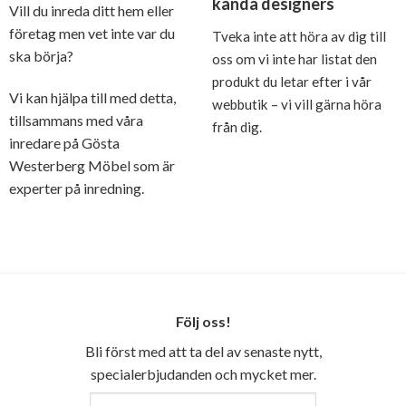
kända designers
Vill du inreda ditt hem eller
företag men vet inte var du
Tveka inte att höra av dig till
ska börja?
oss om vi inte har listat den
produkt du letar efter i vår
Vi kan hjälpa till med detta,
webbutik – vi vill gärna höra
tillsammans med våra
från dig.
inredare på Gösta
Westerberg Möbel som är
experter på inredning.
Följ oss!
Bli först med att ta del av senaste nytt,
specialerbjudanden och mycket mer.
E-