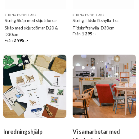
STRING FURNITURE
STRING FURNITURE
String Skåp med skjutdörrar
String Tidskriftshylla Trä
Skåp med skjutdörrar D20 &
Tidskriftshylla D30cm
Från
1 295
:-
D30cm
Från
2 995
:-
Inredningshjälp
Vi samarbetar med