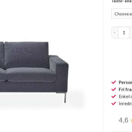
Textil- ell
Infini Gra
Person
Fri fr
Enkel 
Inredn