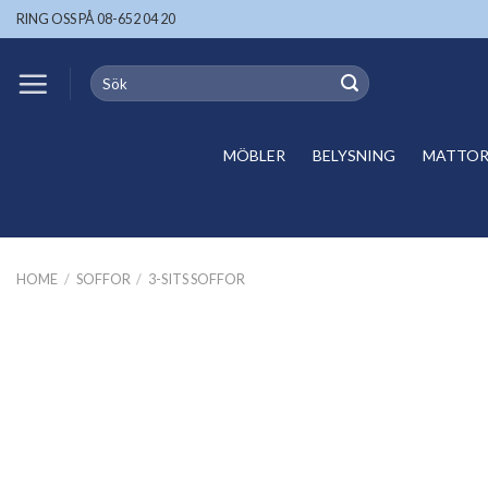
Skip
RING OSS PÅ 08-652 04 20
to
content
Search
for:
MÖBLER
BELYSNING
MATTOR 
HOME
/
SOFFOR
/
3-SITS SOFFOR