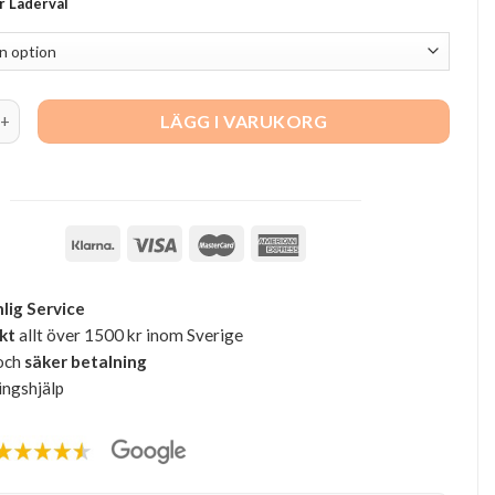
er Läderval
nde Trio, 246cm quantity
LÄGG I VARUKORG
lig Service
akt
allt över 1500 kr inom Sverige
och
säker betalning
ingshjälp