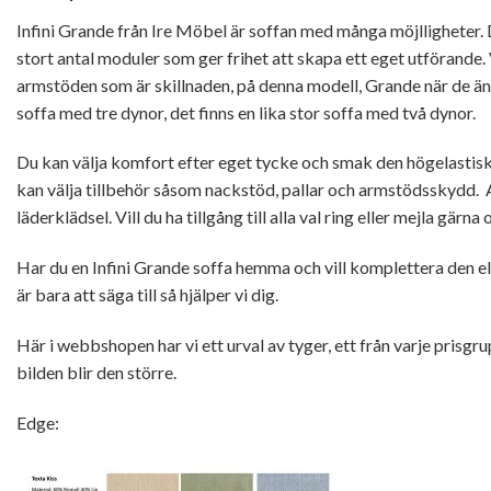
Infini Grande från Ire Möbel är soffan med många möjlligheter.
stort antal moduler som ger frihet att skapa ett eget utförande. V
armstöden som är skillnaden, på denna modell, Grande när de änd
soffa med tre dynor, det finns en lika stor soffa med två dynor.
Du kan välja komfort efter eget tycke och smak den högelastiskt
kan välja tillbehör såsom nackstöd, pallar och armstödsskydd. A
läderklädsel. Vill du ha tillgång till alla val ring eller mejla gärna 
Har du en Infini Grande soffa hemma och vill komplettera den ell
är bara att säga till så hjälper vi dig.
Här i webbshopen har vi ett urval av tyger, ett från varje prisgr
bilden blir den större.
Edge: