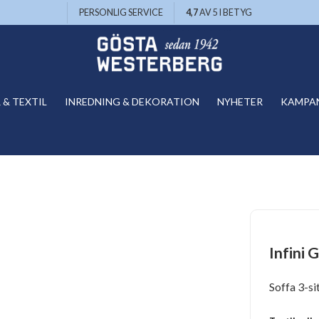
PERSONLIG SERVICE
4,7
AV 5 I BETYG
& TEXTIL
INREDNING & DEKORATION
NYHETER
KAMPA
Infini 
Soffa 3-si