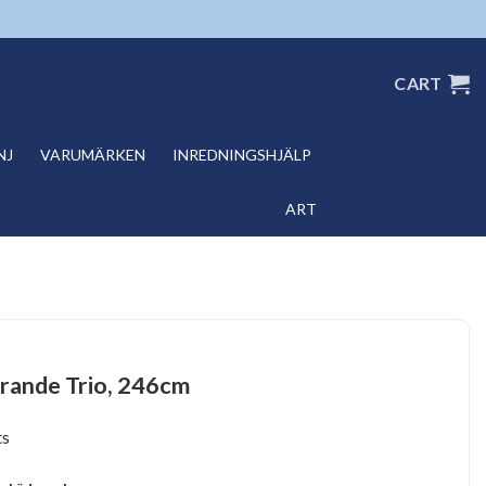
CART
NJ
VARUMÄRKEN
INREDNINGSHJÄLP
ART
Grande Trio, 246cm
ts