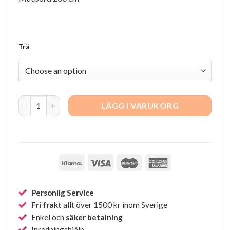
Trä
Heart'n'Soul quantity
LÄGG I VARUKORG
Personlig Service
Fri frakt
allt över 1500 kr inom Sverige
Enkel och
säker betalning
Inredningshjälp