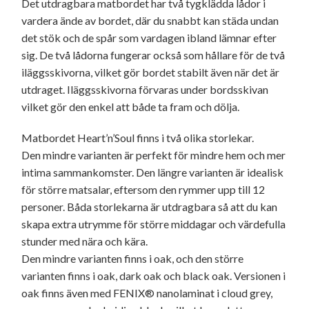
Det utdragbara matbordet har två tygklädda lådor i
vardera ände av bordet, där du snabbt kan städa undan
det stök och de spår som vardagen ibland lämnar efter
sig. De två lådorna fungerar också som hållare för de två
iläggsskivorna, vilket gör bordet stabilt även när det är
utdraget. Iläggsskivorna förvaras under bordsskivan
vilket gör den enkel att både ta fram och dölja.
Matbordet Heart’n’Soul finns i två olika storlekar.
Den mindre varianten är perfekt för mindre hem och mer
intima sammankomster. Den längre varianten är idealisk
för större matsalar, eftersom den rymmer upp till 12
personer. Båda storlekarna är utdragbara så att du kan
skapa extra utrymme för större middagar och värdefulla
stunder med nära och kära.
Den mindre varianten finns i oak, och den större
varianten finns i oak, dark oak och black oak. Versionen i
oak finns även med FENIX® nanolaminat i cloud grey,