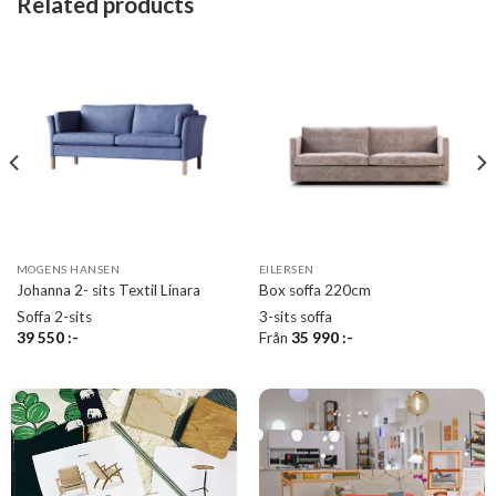
Related products
MOGENS HANSEN
EILERSEN
Johanna 2- sits Textil Linara
Box soffa 220cm
Soffa 2-sits
3-sits soffa
39 550
:-
Från
35 990
:-