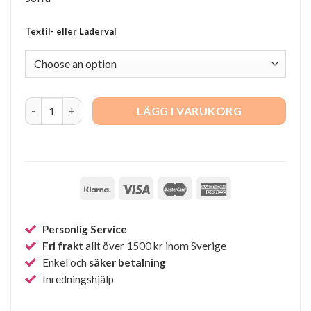
Textil- eller Läderval
Haven 3-sits soffa quantity
LÄGG I VARUKORG
Personlig Service
Fri frakt
allt över 1500 kr inom Sverige
Enkel och
säker betalning
Inredningshjälp