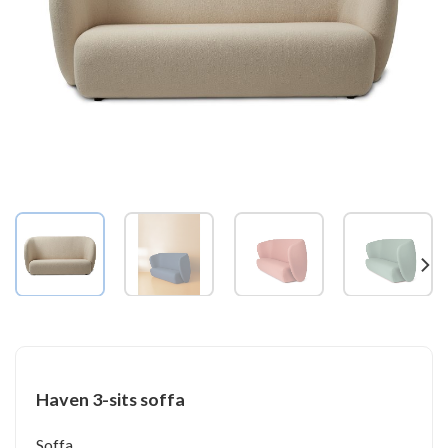
Haven 3-sits soffa
Soffa