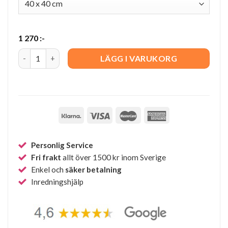
1 270
:-
Granatäpple natur/grå quantity
LÄGG I VARUKORG
Personlig Service
Fri frakt
allt över 1500 kr inom Sverige
Enkel och
säker betalning
Inredningshjälp