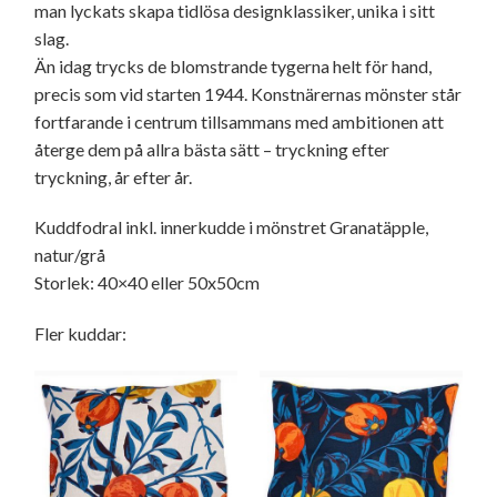
man lyckats skapa tidlösa designklassiker, unika i sitt
slag.
Än idag trycks de blomstrande tygerna helt för hand,
precis som vid starten 1944. Konstnärernas mönster står
fortfarande i centrum tillsammans med ambitionen att
återge dem på allra bästa sätt – tryckning efter
tryckning, år efter år.
Kuddfodral inkl. innerkudde i mönstret Granatäpple,
natur/grå
Storlek: 40×40 eller 50x50cm
Fler kuddar: