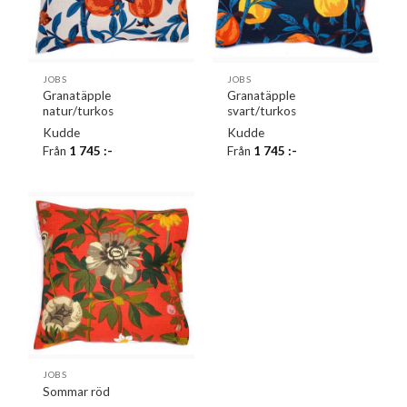
JOBS
JOBS
Granatäpple
Granatäpple
natur/turkos
svart/turkos
Kudde
Kudde
Från
1 745
:-
Från
1 745
:-
JOBS
Sommar röd