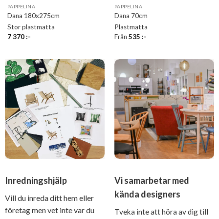
PAPPELINA
PAPPELINA
Dana 180x275cm
Dana 70cm
Stor plastmatta
Plastmatta
7 370
:-
Från
535
:-
Inredningshjälp
Vi samarbetar med
kända designers
Vill du inreda ditt hem eller
företag men vet inte var du
Tveka inte att höra av dig till