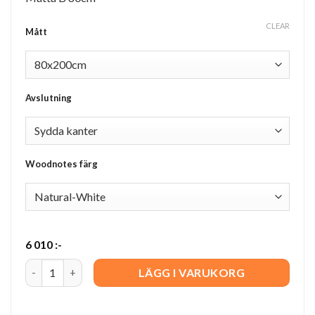
CLEAR
Mått
Avslutning
Woodnotes färg
6 010
:-
Railway quantity
LÄGG I VARUKORG