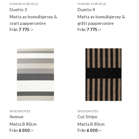
HANNA KORVELA
HANNA KORVELA
Duetto 3
Duetto 4
Matta av bomullsjersey &
Matta av bomullsjersey &
svart papperssnöre
grått papperssnöre
Från
7 775
:-
Från
7 775
:-
WOODNOTES
WOODNOTES
Avenue
Cut Stripe
Matta B 80cm
Matta B 80cm
Från
6 010
:-
Från
6 010
:-