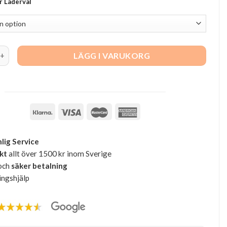
er Läderval
Soffa quantity
LÄGG I VARUKORG
lig Service
akt
allt över 1500 kr inom Sverige
och
säker betalning
ingshjälp