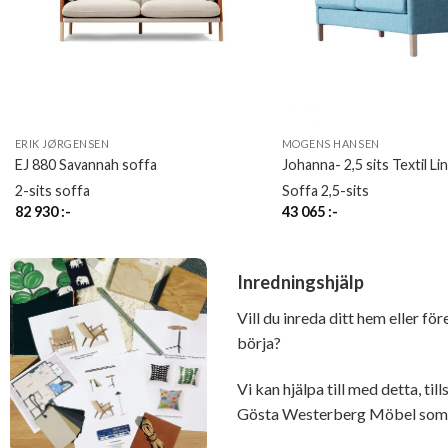
ERIK JØRGENSEN
MOGENS HANSEN
EJ 880 Savannah soffa
Johanna- 2,5 sits Textil Li
2-sits soffa
Soffa 2,5-sits
82 930
:-
43 065
:-
Inredningshjälp
Vill du inreda ditt hem eller fö
börja?
Vi kan hjälpa till med detta, t
Gösta Westerberg Möbel som ä