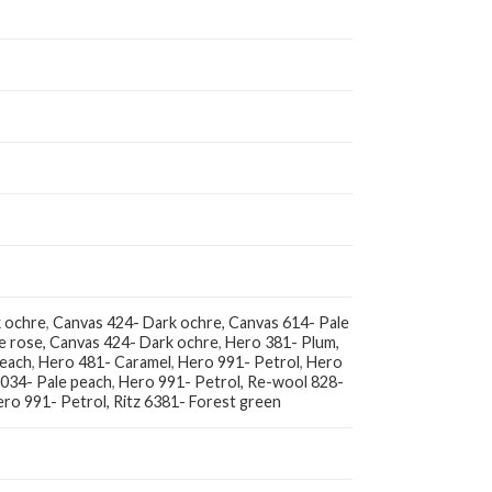
k ochre
,
Canvas 424- Dark ochre, Canvas 614- Pale
e rose, Canvas 424- Dark ochre
,
Hero 381- Plum,
peach
,
Hero 481- Caramel
,
Hero 991- Petrol
,
Hero
 034- Pale peach
,
Hero 991- Petrol, Re-wool 828-
ro 991- Petrol, Ritz 6381- Forest green