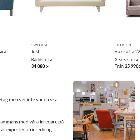
SWEDESE
EILERSEN
nara
Just
Box soffa 2
Bäddsoffa
3-sits soffa
34 080
:-
Från
35 990
retag men vet inte var du ska
illsammans med våra inredare på
r experter på inredning.