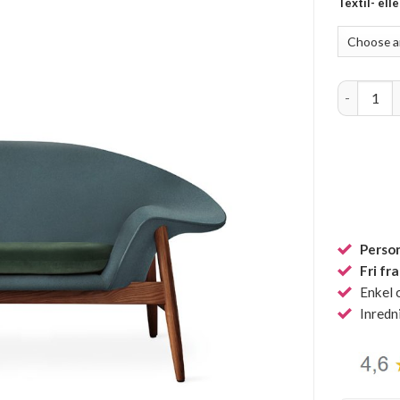
Textil- ell
Fried Egg 
Person
Fri fr
Enkel 
Inredn