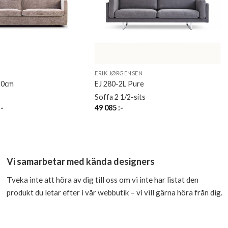
ERIK JØRGENSEN
20cm
EJ 280-2L Pure
Soffa 2 1/2-sits
:-
49 085
:-
Vi samarbetar med kända designers
Tveka inte att höra av dig till oss om vi inte har listat den
produkt du letar efter i vår webbutik – vi vill gärna höra från dig.