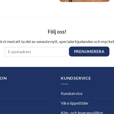
Följ oss!
först med att ta del av senaste nytt, specialerbjudanden och mycket
ION
KUNDSERVICE
Kundservice
Våra öppettider
Köp- och leveransvillkor