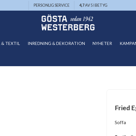
PERSONLIG SERVICE
4,7
AV 5 I BETYG
& TEXTIL
INREDNING & DEKORATION
NYHETER
KAMPA
Fried E
Soffa