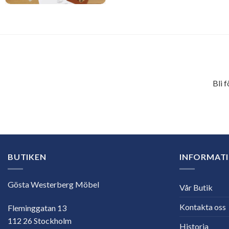
Bli 
E-
postadress
BUTIKEN
INFORMAT
Gösta Westerberg Möbel
Vår Butik
Kontakta oss
Fleminggatan 13
112 26 Stockholm
Historia