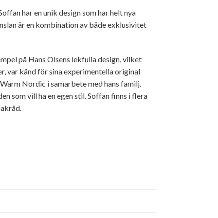
offan har en unik design som har helt nya
Känslan är en kombination av både exklusivitet
empel på Hans Olsens lekfulla design, vilket
r, var känd för sina experimentella original
v Warm Nordic i samarbete med hans familj.
som vill ha en egen stil. Soffan finns i flera
smakråd.