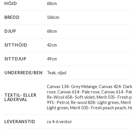
HÖJD
68cm
BREDD
186cm
DJUP
68cm
SITTHÖJD
42cm
SITTDJUP
49cm
UNDERREDE/BEN
Teak, oljad
Canvas 134- Grey Melange
,
Canvas 424- Dar
rose
,
Canvas 614- Pale rose
,
Canvas 614- Pal
TEXTIL- ELLER
Re-Wool 658- Soft violet, Merit 035- Fresh 
LÄDERVAL
991- Petrol, Re-wool 828- Light green, Merit
Light green, Merit 035- Fresh peach peach
,
He
LEVERANSTID
ca 4-6 veckor