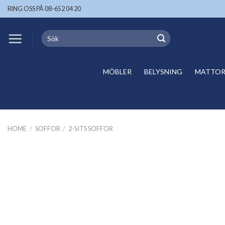
Skip
RING OSS PÅ 08-652 04 20
to
content
Search
for:
MÖBLER
BELYSNING
MATTOR 
HOME
/
SOFFOR
/
2-SITS SOFFOR