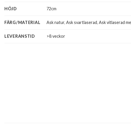
HÖJD
72cm
FÄRG/MATERIAL
Ask natur
,
Ask svartlaserad
,
Ask vitlaserad me
LEVERANSTID
>8 veckor