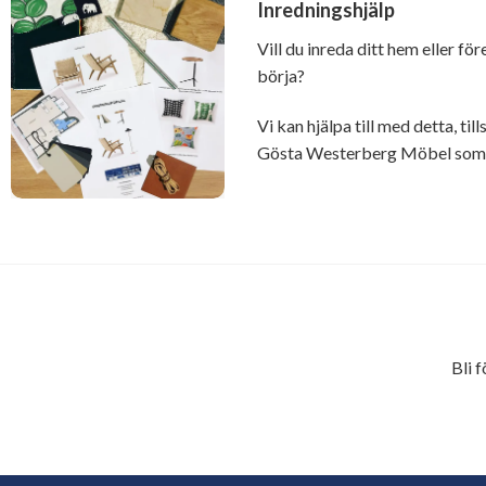
Inredningshjälp
Vill du inreda ditt hem eller fö
börja?
Vi kan hjälpa till med detta, t
Gösta Westerberg Möbel som ä
Bli 
E-
postadress