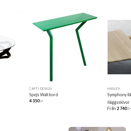
CAPTI DESIGN
HASLEV
Spejs Wall bord
Symphony il
4 350
:-
Iläggsskivor 
Från
2 740
:-