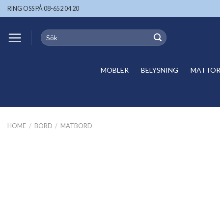
Skip
RING OSS PÅ 08-652 04 20
to
content
Search
for:
MÖBLER
BELYSNING
MATTOR 
HOME
/
BORD
/
MATBORD