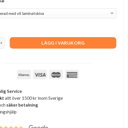
ial
d 120 cm quantity
LÄGG I VARUKORG
lig Service
akt
allt över 1500 kr inom Sverige
och
säker betalning
ingshjälp