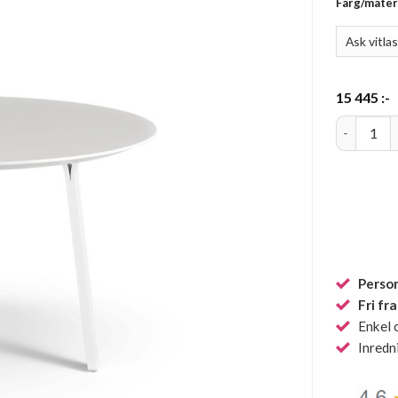
Färg/mater
15 445
:-
Divido bor
Person
Fri fr
Enkel 
Inredn