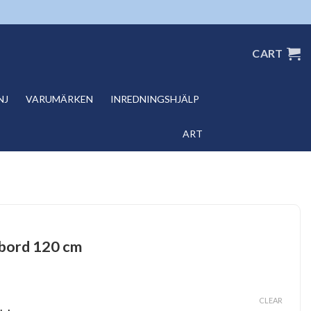
CART
NJ
VARUMÄRKEN
INREDNINGSHJÄLP
ART
 bord 120 cm
CLEAR