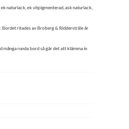
ek naturlack, ek vitpigmenterad, ask naturlack,
er. Bordet ritades av Broberg & Ridderstråle år
ed många runda bord så går det att klämma in