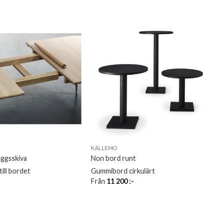
KÄLLEMO
äggsskiva
Non bord runt
till bordet
Gummibord cirkulärt
Från
11 200
:-