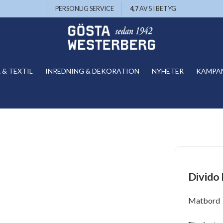
PERSONLIG SERVICE
4,7
AV 5 I BETYG
& TEXTIL
INREDNING & DEKORATION
NYHETER
KAMPA
Divido
Matbord