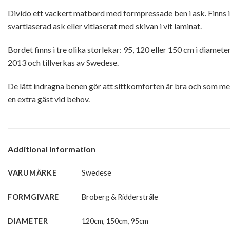
Divido ett vackert matbord med formpressade ben i ask. Finns i 
svartlaserad ask eller vitlaserat med skivan i vit laminat.
Bordet finns i tre olika storlekar: 95, 120 eller 150 cm i diamet
2013 och tillverkas av Swedese.
De lätt indragna benen gör att sittkomforten är bra och som m
en extra gäst vid behov.
Additional information
VARUMÄRKE
Swedese
FORMGIVARE
Broberg & Ridderstråle
DIAMETER
120cm
,
150cm
,
95cm