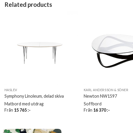
Related products
HASLEV
KARL ANDERSSON & SÖNER
Symphony Linoleum, delad skiva
Newton NW1597
Matbord med utdrag
Soffbord
Från
15 765
:-
Från
16 370
:-