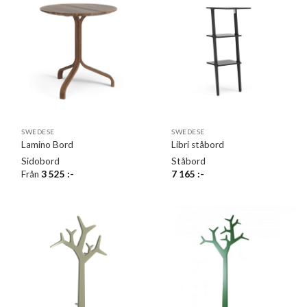
SWEDESE
SWEDESE
Lamino Bord
Libri ståbord
Sidobord
Ståbord
Från
3 525
:-
7 165
:-