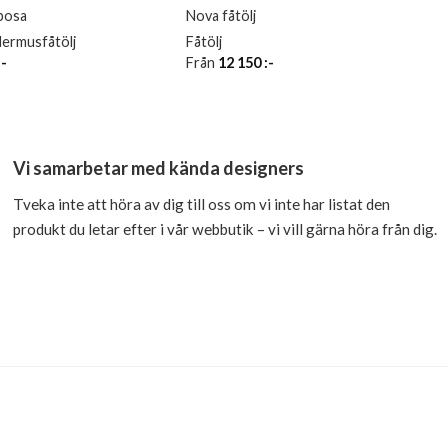
iposa
Nova fåtölj
ddermusfåtölj
Fåtölj
:-
Från
12 150
:-
Vi samarbetar med kända designers
Tveka inte att höra av dig till oss om vi inte har listat den
produkt du letar efter i vår webbutik – vi vill gärna höra från dig.