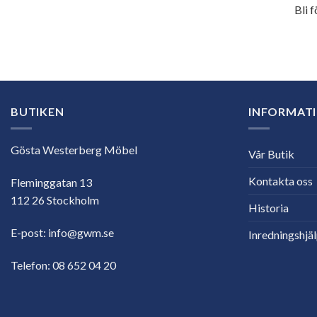
Bli 
E-
postadress
BUTIKEN
INFORMAT
Gösta Westerberg Möbel
Vår Butik
Kontakta oss
Fleminggatan 13
112 26 Stockholm
Historia
E-post:
info@gwm.se
Inredningshjä
Telefon:
08 652 04 20