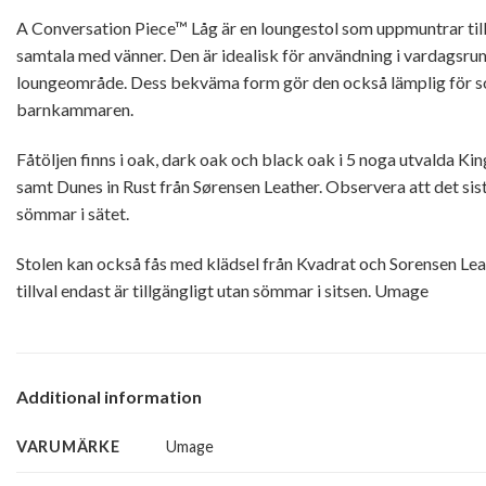
A Conversation Piece™ Låg är en loungestol som uppmuntrar till
samtala med vänner. Den är idealisk för användning i vardagsrum
loungeområde. Dess bekväma form gör den också lämplig för sov
barnkammaren.
Fåtöljen finns i oak, dark oak och black oak i 5 noga utvalda Ki
samt Dunes in Rust från Sørensen Leather. Observera att det sista
sömmar i sätet.
Stolen kan också fås med klädsel från Kvadrat och Sorensen Lea
tillval endast är tillgängligt utan sömmar i sitsen. Umage
Additional information
VARUMÄRKE
Umage