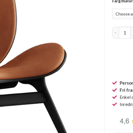
Färg/mater
A Convers
Person
Fri fr
Enkel 
Inredn