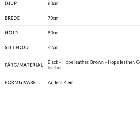
DJUP
83cm
BREDD
70cm
HÖJD
83cm
SITTHÖJD
42cm
Black – Hope leather
,
Brown – Hope leather
,
C
FÄRG/MATERIAL
leather
FORMGIVARE
Anders Klem