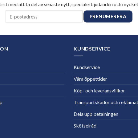
först med att ta del av senaste nytt, specialerbjudanden och mycket
ION
KUNDSERVICE
Kundservice
Våra öppettider
Köp- och leveransvillkor
lp
Transportskador och reklamat
Dela upp betalningen
Skötselråd