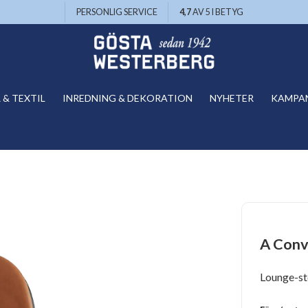
PERSONLIG SERVICE
4,7
AV 5 I BETYG
& TEXTIL
INREDNING & DEKORATION
NYHETER
KAMPA
A Conv
Lounge-sto