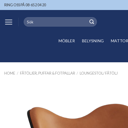
Skip
RING OSS PÅ 08-652 04 20
to
content
Search
for:
MÖBLER
BELYSNING
MATTOR 
HOME
/
FÅTÖLJER, PUFFAR & FOTPALLAR
/
LOUNGESTOL/ FÅTÖLJ