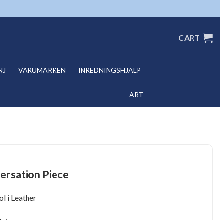
CART
NJ
VARUMÄRKEN
INREDNINGSHJÄLP
ART
ersation Piece
l i Leather