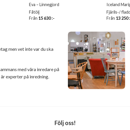
Eva – Linnegjord
Iceland Mar
Fåtölj
Fjärils-/ fla
Från
15 630
:-
Från
13 250
retag men vet inte var du ska
illsammans med våra inredare på
r experter på inredning.
Följ oss!