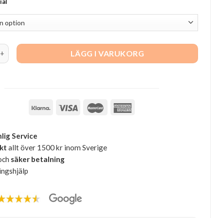
ial
ation Piece quantity
LÄGG I VARUKORG
lig Service
akt
allt över 1500 kr inom Sverige
och
säker betalning
ingshjälp