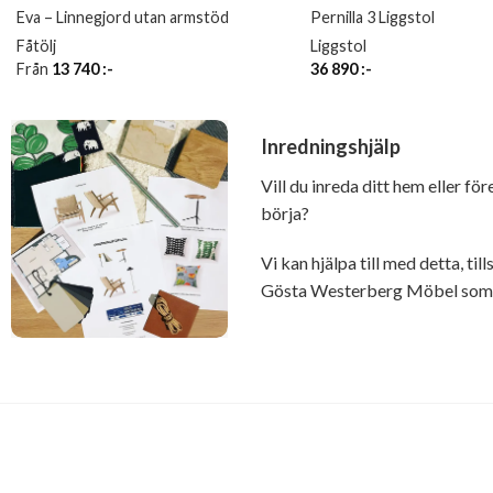
Eva – Linnegjord utan armstöd
Pernilla 3 Liggstol
Fåtölj
Liggstol
Från
13 740
:-
36 890
:-
Inredningshjälp
Vill du inreda ditt hem eller fö
börja?
Vi kan hjälpa till med detta, t
Gösta Westerberg Möbel som ä