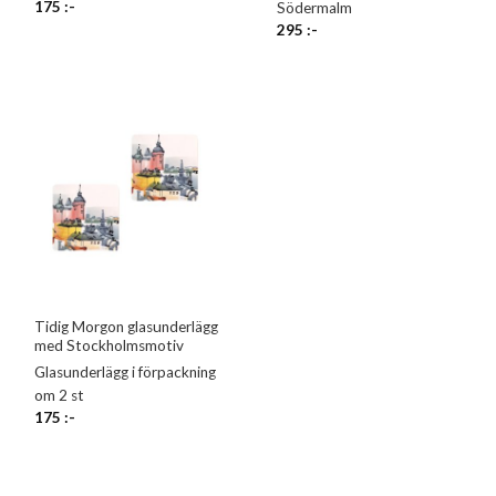
175
:-
Södermalm
295
:-
Tidig Morgon glasunderlägg
med Stockholmsmotiv
Glasunderlägg i förpackning
om 2 st
175
:-