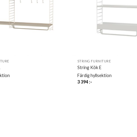
ITURE
STRING FURNITURE
A
String Kök E
ektion
Färdig hyllsektion
3 394
:-