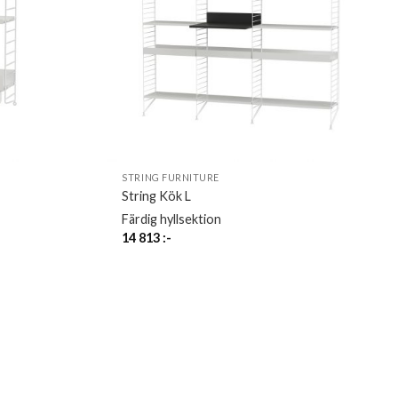
STRING FURNITURE
String Kök L
Färdig hyllsektion
14 813
:-