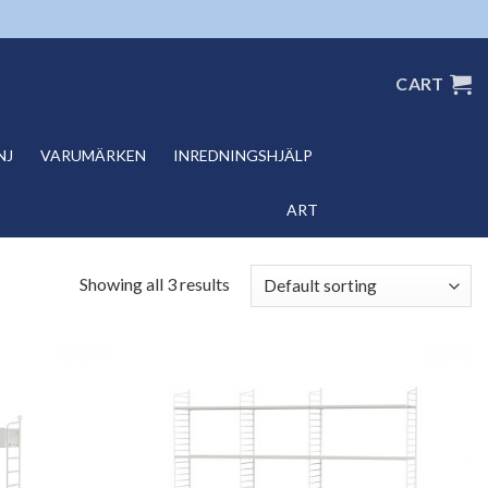
CART
NJ
VARUMÄRKEN
INREDNINGSHJÄLP
ART
Showing all 3 results