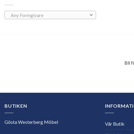
Any Formgivare
Bli 
E-
postadress
BUTIKEN
INFORMAT
Gösta Westerberg Möbel
Vår Butik