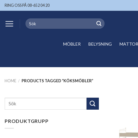
Skip
RING OSS PÅ 08-652 04 20
to
content
Search
for:
MÖBLER
BELYSNING
MATTOR 
HOME
/
PRODUCTS TAGGED “KÖKSMÖBLER”
Search
for:
PRODUKTGRUPP