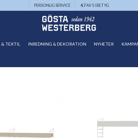
PERSONLIG SERVICE
4,7
AV 5 I BETYG
& TEXTIL
INREDNING & DEKORATION
NYHETER
KAMPA