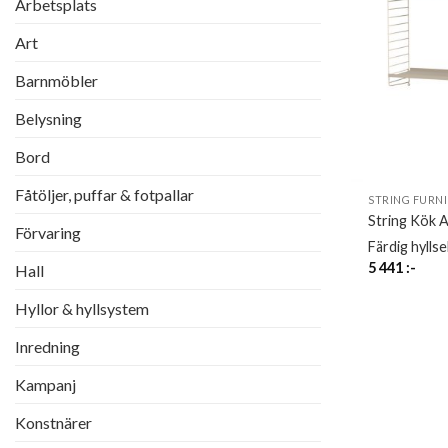
Arbetsplats
Art
Barnmöbler
Belysning
Bord
Fåtöljer, puffar & fotpallar
STRING FURN
String Kök 
Förvaring
Färdig hylls
5 441
:-
Hall
Hyllor & hyllsystem
Inredning
Kampanj
Konstnärer