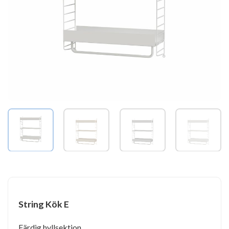
String Kök E
Färdig hyllsektion