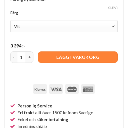
CLEAR
Färg
3 394
:-
String Kök E quantity
LÄGG I VARUKORG
Personlig Service
Fri frakt
allt över 1500 kr inom Sverige
Enkel och
säker betalning
Inredningshjälp