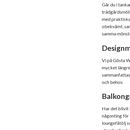
Går du i tank
trädgårdsmöble
med praktiska 
obekvämt, sam
samma mönster
Designm
Vi på Gösta We
mycket längre 
sammanfattas 
och behov.
Balkongm
Har det blivit
någonting för
loungefåtölj s