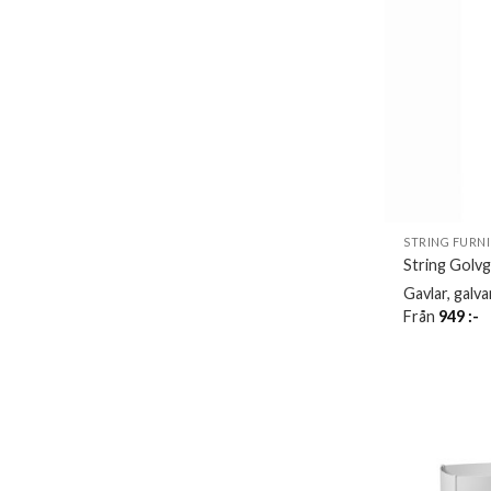
STRING FURN
String Golvg
Gavlar, galv
Från
949
:-