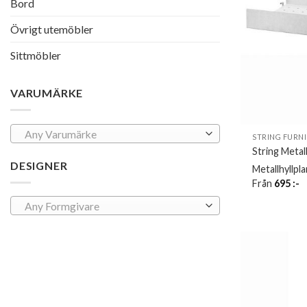
Bord
Övrigt utemöbler
Sittmöbler
VARUMÄRKE
Any Varumärke
STRING FURN
String Metal
DESIGNER
Metallhyllpl
Från
695
:-
Any Formgivare