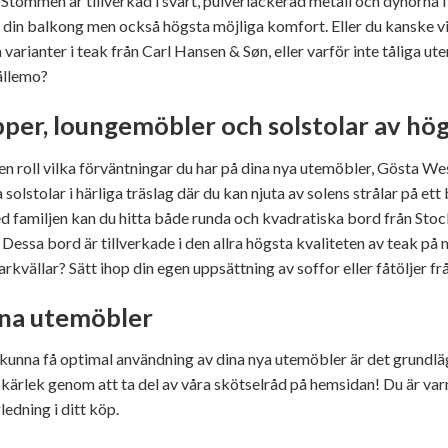
tommen är tillverkad i svart, pulverlackerad metall och dynorna i g
din balkong men också högsta möjliga komfort. Eller du kanske vil
 varianter i teak från Carl Hansen & Søn, eller varför inte tåliga 
ällemo?
er, loungemöbler och solstolar av hög
en roll vilka förväntningar du har på dina nya utemöbler, Gösta Wes
a solstolar i härliga träslag där du kan njuta av solens strålar på
med familjen kan du hitta både runda och kvadratiska bord från S
r. Dessa bord är tillverkade i den allra högsta kvaliteten av teak p
vällar? Sätt ihop din egen uppsättning av soffor eller fåtöljer f
ina utemöbler
 kunna få optimal användning av dina nya utemöbler är det grundlä
kärlek genom att ta del av våra skötselråd på hemsidan! Du är var
ledning i ditt köp.