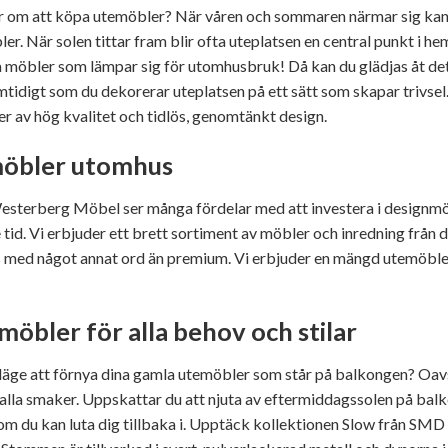
ar om att köpa utemöbler? När våren och sommaren närmar sig kan 
r. När solen tittar fram blir ofta uteplatsen en central punkt i he
möbler som lämpar sig för utomhusbruk! Då kan du glädjas åt det va
tidigt som du dekorerar uteplatsen på ett sätt som skapar trivse
 av hög kvalitet och tidlös, genomtänkt design.
öbler utomhus
sterberg Möbel ser många fördelar med att investera i designmöble
tid. Vi erbjuder ett brett sortiment av möbler och inredning frå
med något annat ord än premium. Vi erbjuder en mängd utemöbler i 
öbler för alla behov och stilar
 läge att förnya dina gamla utemöbler som står på balkongen? Oavse
 alla smaker. Uppskattar du att njuta av eftermiddagssolen på b
om du kan luta dig tillbaka i. Upptäck kollektionen Slow från SMD