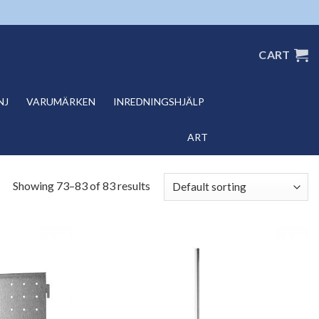
CART
NJ
VARUMÄRKEN
INREDNINGSHJÄLP
ART
Showing 73–83 of 83 results