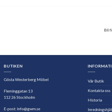
Bli 
E-
postadress
BUTIKEN
INFORMAT
Gösta Westerberg Möbel
Vår Butik
Kontakta oss
Fleminggatan 13
112 26 Stockholm
Historia
E-post:
info@gwm.se
Inredningshjä