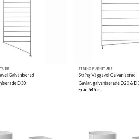
ITURE
STRING FURNITURE
avel Galvaniserad
String Väggavel Galvaniserad
aniserade D30
Gavlar, galvaniserade D20 & D
Från
545
:-