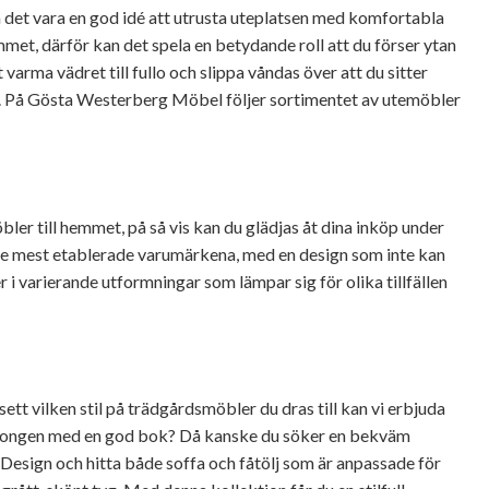
det vara en god idé att utrusta uteplatsen med komfortabla
mmet, därför kan det spela en betydande roll att du förser ytan
rma vädret till fullo och slippa våndas över att du sitter
l. På Gösta Westerberg Möbel följer sortimentet av utemöbler
r till hemmet, på så vis kan du glädjas åt dina inköp under
n de mest etablerade varumärkena, med en design som inte kan
varierande utformningar som lämpar sig för olika tillfällen
tt vilken stil på trädgårdsmöbler du dras till kan vi erbjuda
alkongen med en god bok? Då kanske du söker en bekväm
 Design och hitta både soffa och fåtölj som är anpassade för