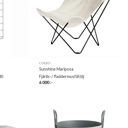
CUERO
Sunshine Mariposa
30
Fjärils-/ fladdermusfåtölj
6 000
:-