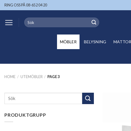
Skip
RING OSS PÅ 08-652 04 20
to
content
Search
for:
MÖBLER
BELYSNING
MATTOR 
HOME
/
UTEMÖBLER
/
PAGE 3
Search
for:
PRODUKTGRUPP