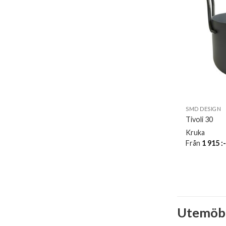
SMD DESIGN
Tivoli 30
Kruka
Från
1 915
:
Utemöble