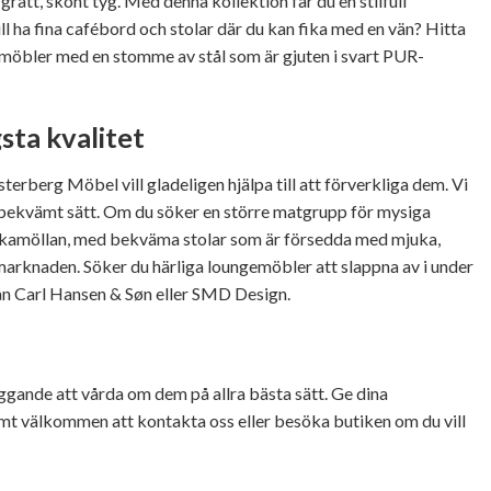
rått, skönt tyg. Med denna kollektion får du en stilfull
l ha fina cafébord och stolar där du kan fika med en vän? Hitta
utemöbler med en stomme av stål som är gjuten i svart PUR-
sta kvalitet
terberg Möbel vill gladeligen hjälpa till att förverkliga dem. Vi
 ett bekvämt sätt. Om du söker en större matgrupp för mysiga
tockamöllan, med bekväma stolar som är försedda med mjuka,
å marknaden. Söker du härliga loungemöbler att slappna av i under
rån Carl Hansen & Søn eller SMD Design.
ggande att vårda om dem på allra bästa sätt. Ge dina
mt välkommen att kontakta oss eller besöka butiken om du vill