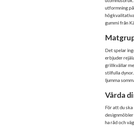
utomhusbruk. S
utformning på 
högkvalitativa
gummi från K
Matgrupp
Det spelar ing
erbjuder rejäl
grillkvällar 
stilfulla dyno
ljumma sommark
Vårda d
För att du ska
designmöbler 
ha råd och väg