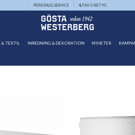
PERSONLIG SERVICE
4,7
AV 5 I BETYG
& TEXTIL
INREDNING & DEKORATION
NYHETER
KAMPA