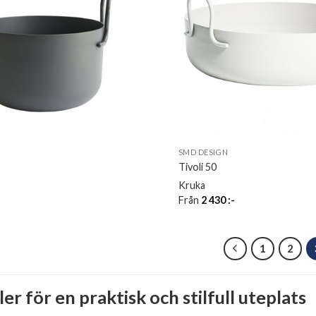
SMD DESIGN
Tivoli 50
Kruka
-
Från
2 430
:-
1
2
r för en praktisk och stilfull uteplats