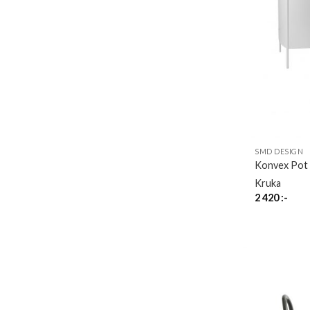
SMD DESIGN
Konvex Pot
Kruka
2 420
:-