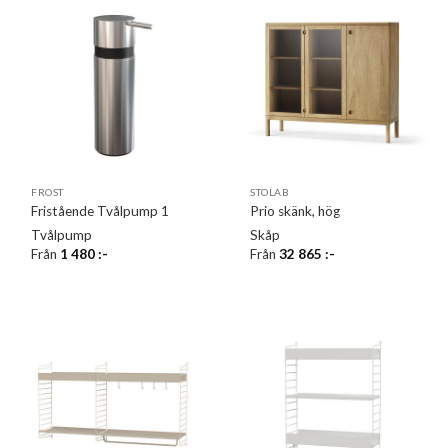
FROST
STOLAB
Fristående Tvålpump 1
Prio skänk, hög
Tvålpump
Skåp
Från
1 480
:-
Från
32 865
:-