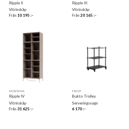
Ripple II
Ripple III
Vitrinskåp
Vitrinskåp
Från
10 195
:-
Från
20 165
:-
MONTANA
FROST
Ripple IV
Bukto Trolley
Vitrinskåp
Serveringsvagn
Från
31 625
:-
6 170
:-