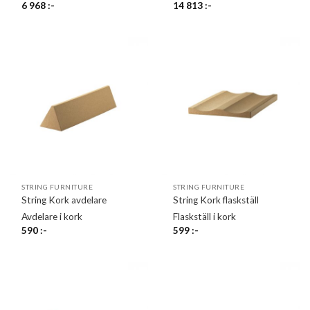
6 968
:-
14 813
:-
STRING FURNITURE
STRING FURNITURE
String Kork avdelare
String Kork flaskställ
Avdelare i kork
Flaskställ i kork
590
:-
599
:-