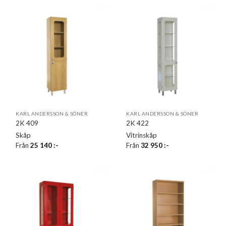
KARL ANDERSSON & SÖNER
KARL ANDERSSON & SÖNER
2K 409
2K 422
Skåp
Vitrinskåp
Från
25 140
:-
Från
32 950
:-