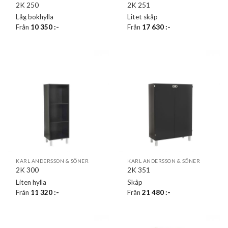
2K 250
2K 251
Låg bokhylla
Litet skåp
Från
10 350
:-
Från
17 630
:-
KARL ANDERSSON & SÖNER
KARL ANDERSSON & SÖNER
2K 300
2K 351
Liten hylla
Skåp
Från
11 320
:-
Från
21 480
:-