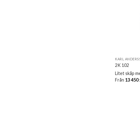
KARL ANDERS
2K 102
Litet skåp m
Från
13 450