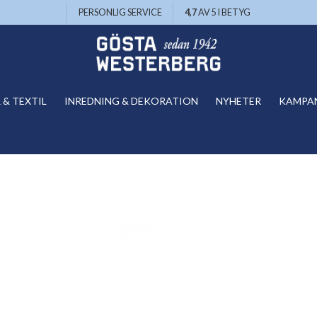
PERSONLIG SERVICE
4,7
AV 5 I BETYG
& TEXTIL
INREDNING & DEKORATION
NYHETER
KAMPA