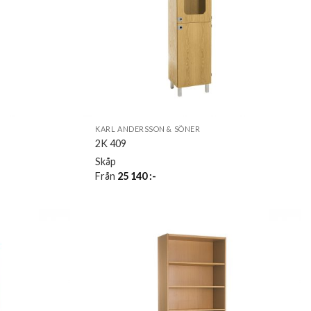
KARL ANDERSSON & SÖNER
2K 409
Skåp
Från
25 140
:-