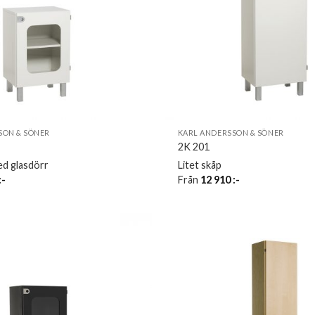
SON & SÖNER
KARL ANDERSSON & SÖNER
2K 201
ed glasdörr
Litet skåp
:-
Från
12 910
:-