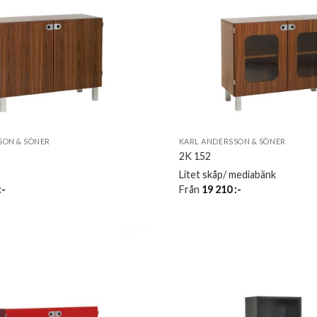
SON & SÖNER
KARL ANDERSSON & SÖNER
2K 152
Litet skåp/ mediabänk
:-
Från
19 210
:-