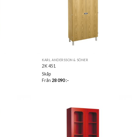
KARL ANDERSSON & SÖNER
2K 451
Skåp
Från
28 090
:-