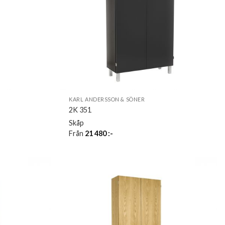
KARL ANDERSSON & SÖNER
2K 351
Skåp
Från
21 480
:-