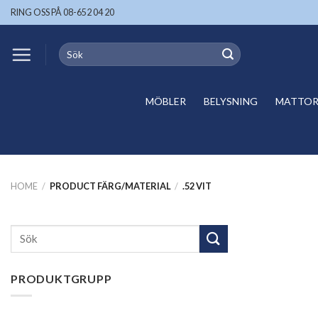
Skip
RING OSS PÅ 08-652 04 20
to
content
Search
for:
MÖBLER
BELYSNING
MATTOR 
HOME
/
PRODUCT FÄRG/MATERIAL
/
.52 VIT
Search
for:
PRODUKTGRUPP