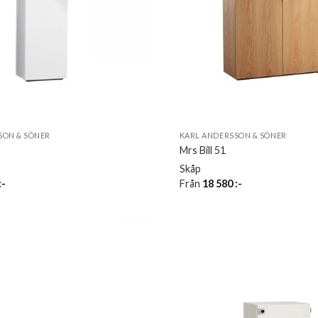
SON & SÖNER
KARL ANDERSSON & SÖNER
Mrs Bill 51
Skåp
:-
Från
18 580
:-