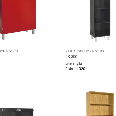
SON & SÖNER
KARL ANDERSSON & SÖNER
2K 300
Liten hylla
:-
Från
11 320
:-