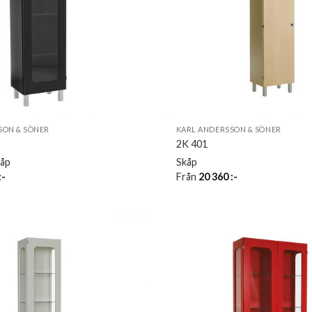
SON & SÖNER
KARL ANDERSSON & SÖNER
2K 401
kåp
Skåp
:-
Från
20 360
:-