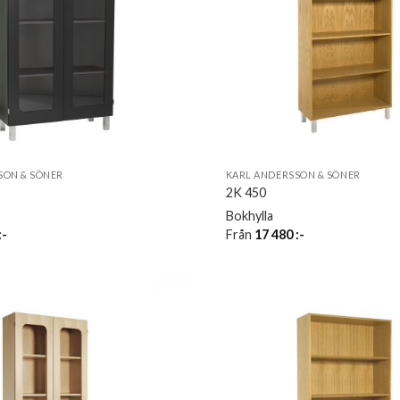
SON & SÖNER
KARL ANDERSSON & SÖNER
2K 450
Bokhylla
:-
Från
17 480
:-