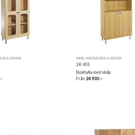
SON & SÖNER
KARL ANDERSSON & SÖNER
2K 455
Bokhylla med skåp
:-
Från
24 930
:-