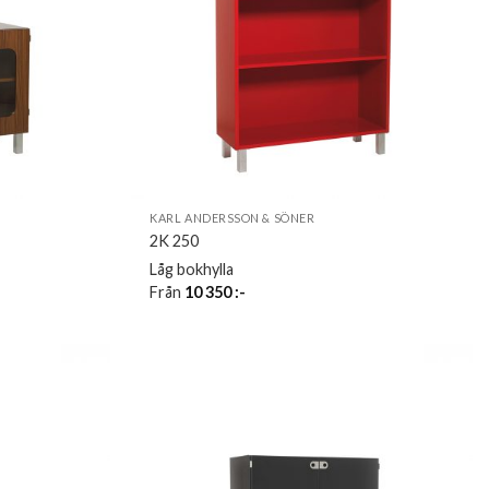
KARL ANDERSSON & SÖNER
2K 250
Låg bokhylla
Från
10 350
:-