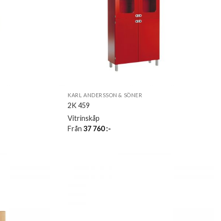
KARL ANDERSSON & SÖNER
2K 459
Vitrinskåp
Från
37 760
:-