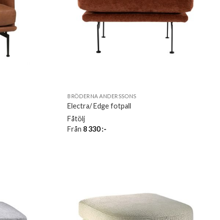
BRÖDERNA ANDERSSONS
Electra/ Edge fotpall
Fåtölj
Från
8 330
:-