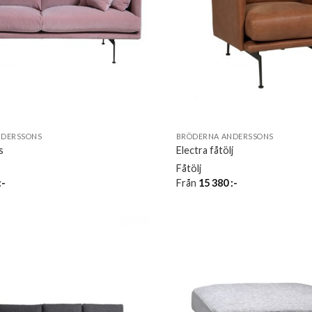
NDERSSONS
BRÖDERNA ANDERSSONS
s
Electra fåtölj
Fåtölj
:-
Från
15 380
:-