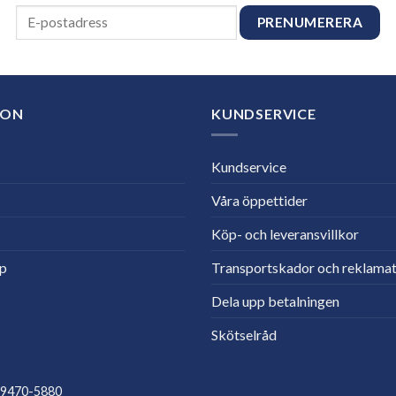
ION
KUNDSERVICE
Kundservice
Våra öppettider
Köp- och leveransvillkor
lp
Transportskador och reklamat
Dela upp betalningen
Skötselråd
559470-5880