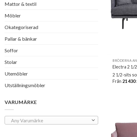
Mattor & textil
Möbler
Okategoriserad
Pallar & bänkar
Soffor
BRÖDERNA A
Stolar
Electra 2 1/2
Utemöbler
2 1/2-sits s
Från
21 430
Utställningsmöbler
VARUMÄRKE
Any Varumärke