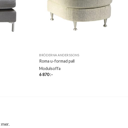
BRÖDERNA ANDERSSONS
Roma u-formad pall
Modulsoffa
6 870
:-
 mer.