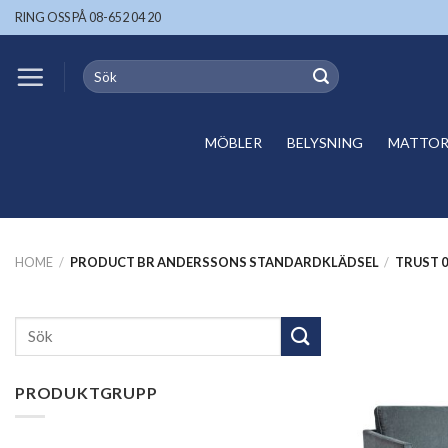
Skip
RING OSS PÅ 08-652 04 20
to
content
Search
for:
MÖBLER
BELYSNING
MATTOR 
HOME
/
PRODUCT BR ANDERSSONS STANDARDKLÄDSEL
/
TRUST 0
Search
for:
PRODUKTGRUPP