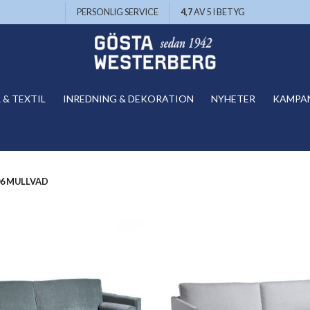
PERSONLIG SERVICE
4,7
AV 5 I BETYG
& TEXTIL
INREDNING & DEKORATION
NYHETER
KAMPA
6 MULLVAD