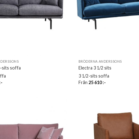
NDERSSONS
BRÖDERNA ANDERSSONS
-sits soffa
Electra 3 1/2 sits
offa
3 1/2-sits soffa
:-
Från
25 610
:-