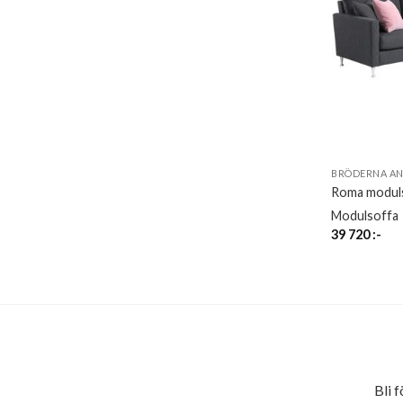
BRÖDERNA A
Roma modulso
Modulsoffa
39 720
:-
Bli 