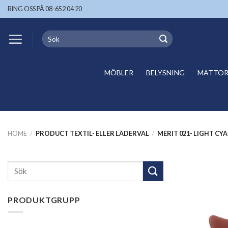
Skip
RING OSS PÅ 08-652 04 20
to
content
Search
for:
MÖBLER
BELYSNING
MATTOR 
HOME
/
PRODUCT TEXTIL- ELLER LÄDERVAL
/
MERIT 021- LIGHT CYA
Search
for:
PRODUKTGRUPP