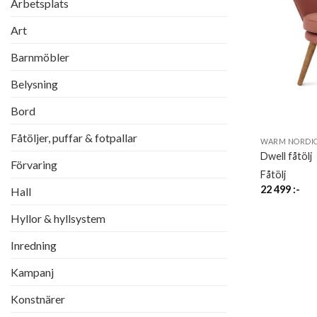
Arbetsplats
Art
Barnmöbler
Belysning
Bord
Fåtöljer, puffar & fotpallar
WARM NORDI
Dwell fåtölj
Förvaring
Fåtölj
22 499
:-
Hall
Hyllor & hyllsystem
Inredning
Kampanj
Konstnärer