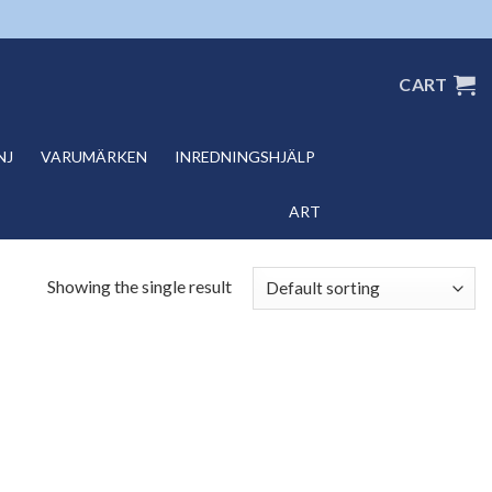
CART
NJ
VARUMÄRKEN
INREDNINGSHJÄLP
ART
Showing the single result