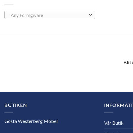
Any Formgivare
Bli 
E-
postadress
BUTIKEN
INFORMAT
Gösta Westerberg Möbel
Vår Butik