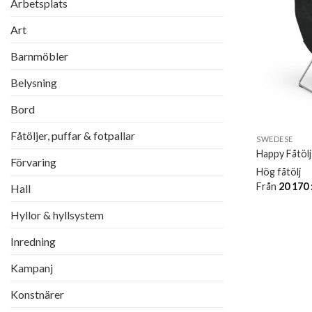
Arbetsplats
Art
Barnmöbler
Belysning
Bord
Fåtöljer, puffar & fotpallar
SWEDESE
Happy Fåtöl
Förvaring
Hög fåtölj
Från
20 170
Hall
Hyllor & hyllsystem
Inredning
Kampanj
Konstnärer