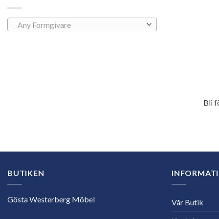
Any Formgivare
Bli 
E-
postadress
BUTIKEN
INFORMAT
Gösta Westerberg Möbel
Vår Butik