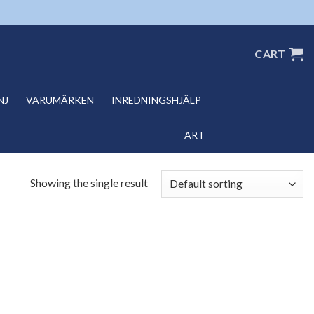
CART
NJ
VARUMÄRKEN
INREDNINGSHJÄLP
ART
Showing the single result