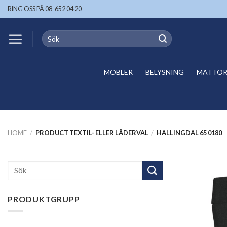
Skip
RING OSS PÅ 08-652 04 20
to
content
Search
for:
MÖBLER
BELYSNING
MATTOR 
HOME
/
PRODUCT TEXTIL- ELLER LÄDERVAL
/
HALLINGDAL 65 0180
Search
for:
PRODUKTGRUPP