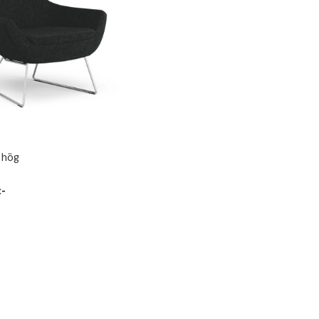
j hög
:-