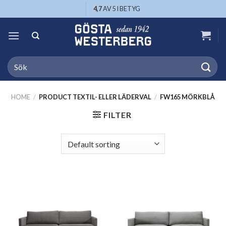
Skip
4,7
AV 5 I BETYG
to
content
Search
for:
HOME
/
PRODUCT TEXTIL- ELLER LÄDERVAL
/
FW165 MÖRKBLÅ
FILTER