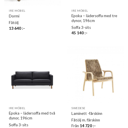
IRE MÖBEL
IRE MÖBEL
Epoka – lädersoffa med tre
Dormi
dynor, 196cm
Fåtölj
Soffa 3-sits
13 640
:-
45 140
:-
IRE MÖBEL
SWEDESE
Epoka – lädersoffa med två
Laminett -fårskinn
dynor, 196cm
Fåtölj m. fårskinn
Soffa 3-sits
Från
14 720
:-