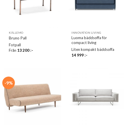
KÄLLEMO
INNOVATION LIVING
Luoma bäddsoffa för
Bruno Pall
compact living
Fotpall
Liten kompakt bäddsoffa
Från
13 200
:-
14 999
:-
-9%