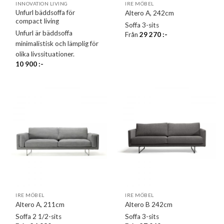
INNOVATION LIVING
IRE MÖBEL
Unfurl bäddsoffa för
Altero A, 242cm
compact living
Soffa 3-sits
Unfurl är bäddsoffa
Från
29 270
:-
minimalistisk och lämplig för
olika livssituationer.
10 900
:-
IRE MÖBEL
IRE MÖBEL
Altero A, 211cm
Altero B 242cm
Soffa 2 1/2-sits
Soffa 3-sits