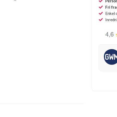
Person
Fri fr
Enkel 
Inredn