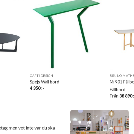
CAPTI DESIGN
BRUNO MATHS
Spejs Wall bord
Mi 901 Fällb
4 350
:-
Fällbord
Från
38 890
retag men vet inte var du ska