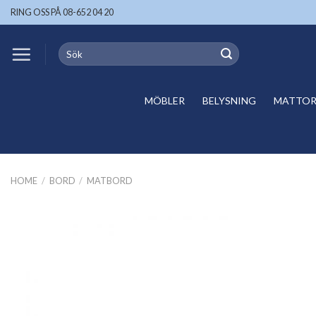
Skip
RING OSS PÅ 08-652 04 20
to
content
Search
for:
MÖBLER
BELYSNING
MATTOR 
HOME
/
BORD
/
MATBORD