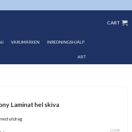
CART
NJ
VARUMÄRKEN
INREDNINGSHJÄLP
ART
ny Laminat hel skiva
med utdrag
CLEAR