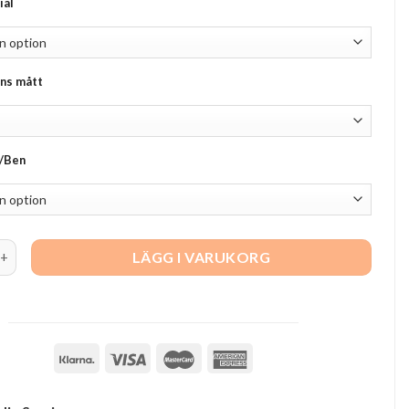
ial
ns mått
/Ben
Laminat hel skiva quantity
LÄGG I VARUKORG