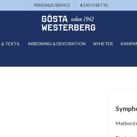
PERSONLIG SERVICE
4,7
AV 5 I BETYG
& TEXTIL
INREDNING & DEKORATION
NYHETER
KAMPA
Sympho
Matbord 