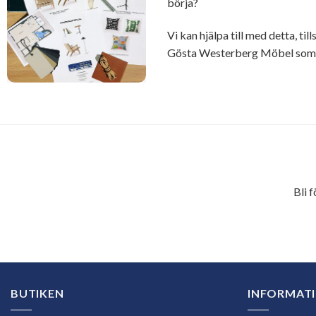
börja?
Vi kan hjälpa till med detta, t
Gösta Westerberg Möbel som ä
Bli 
E-
postadress
BUTIKEN
INFORMAT