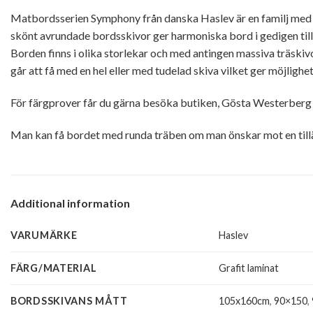
Matbordsserien Symphony från danska Haslev är en familj med bor
skönt avrundade bordsskivor ger harmoniska bord i gedigen tillv
Borden finns i olika storlekar och med antingen massiva träski
går att få med en hel eller med tudelad skiva vilket ger möjlighet
För färgprover får du gärna besöka butiken, Gösta Westerberg
Man kan få bordet med runda träben om man önskar mot en tilläg
Additional information
VARUMÄRKE
Haslev
FÄRG/MATERIAL
Grafit laminat
BORDSSKIVANS MÅTT
105x160cm
,
90×150
,