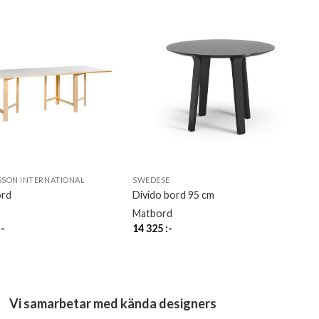
SON INTERNATIONAL
SWEDESE
ord
Divido bord 95 cm
Matbord
:-
14 325
:-
Vi samarbetar med kända designers