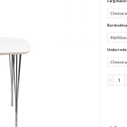
Färg/mater
Bordsskiva
Underrede
Symphony 