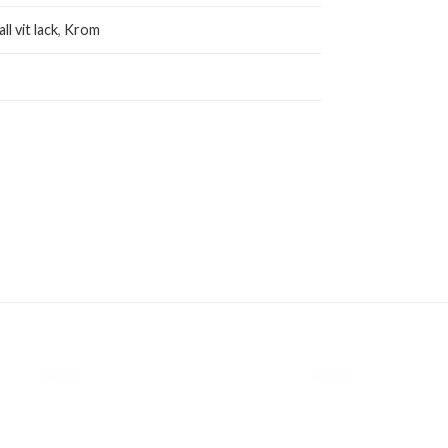
ll vit lack
,
Krom