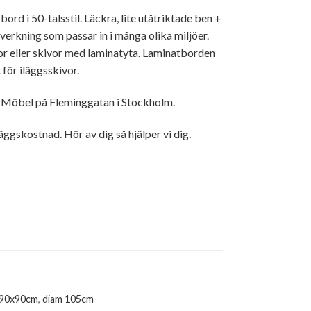
d i 50-talsstil. Läckra, lite utåtriktade ben +
erkning som passar in i många olika miljöer.
vor eller skivor med laminatyta. Laminatborden
 för iläggsskivor.
 Möbel på Fleminggatan i Stockholm.
gskostnad. Hör av dig så hjälper vi dig.
90x90cm
,
diam 105cm