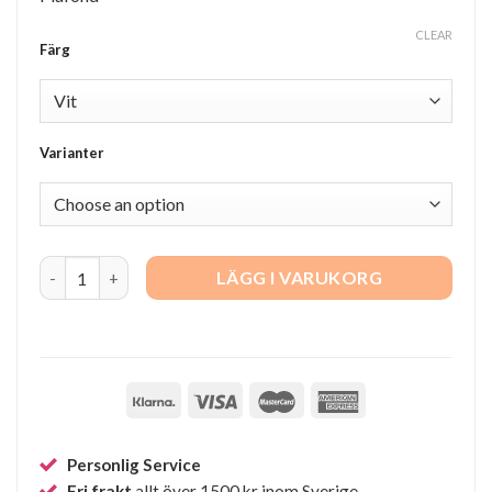
CLEAR
Färg
Varianter
Swirl quantity
LÄGG I VARUKORG
Personlig Service
Fri frakt
allt över 1500 kr inom Sverige