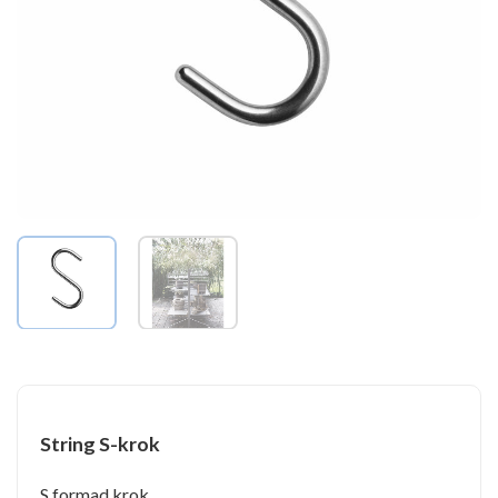
String S-krok
S formad krok