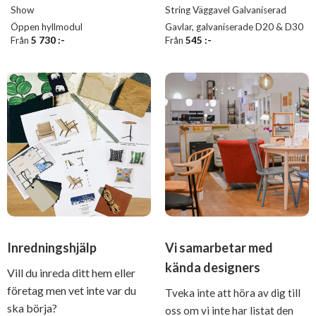
Show
String Väggavel Galvaniserad
Öppen hyllmodul
Gavlar, galvaniserade D20 & D30
Från
5 730
:-
Från
545
:-
Inredningshjälp
Vi samarbetar med
kända designers
Vill du inreda ditt hem eller
företag men vet inte var du
Tveka inte att höra av dig till
ska börja?
oss om vi inte har listat den