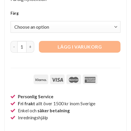
Färg
String Hall F quantity
LÄGG I VARUKORG
Personlig Service
Fri frakt
allt över 1500 kr inom Sverige
Enkel och
säker betalning
Inredningshjälp