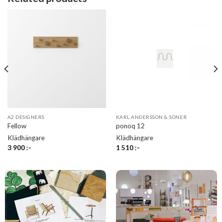
A2 DESIGNERS
KARL ANDERSSON & SÖNER
Fellow
ponoq 12
Klädhängare
Klädhängare
3 900
:-
1 510
:-