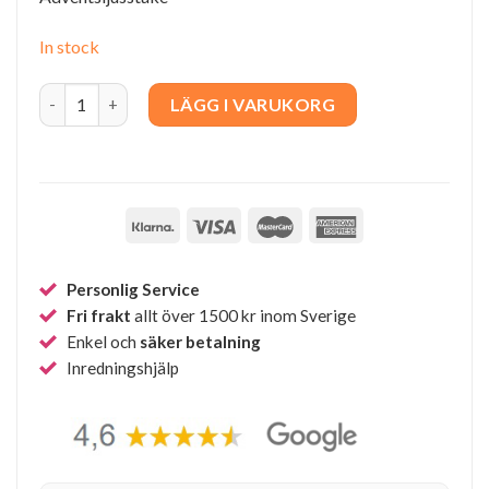
In stock
Snowfall båge quantity
LÄGG I VARUKORG
Personlig Service
Fri frakt
allt över 1500 kr inom Sverige
Enkel och
säker betalning
Inredningshjälp