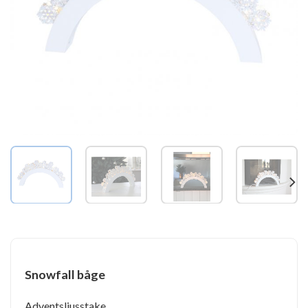
Snowfall båge
Adventsljusstake