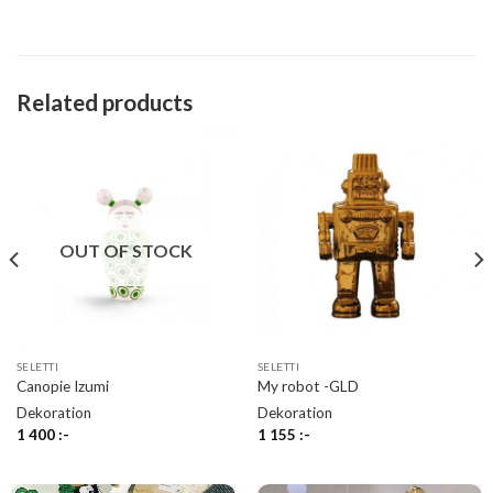
Related products
OUT OF STOCK
SELETTI
SELETTI
Canopie Izumi
My robot -GLD
Dekoration
Dekoration
1 400
:-
1 155
:-