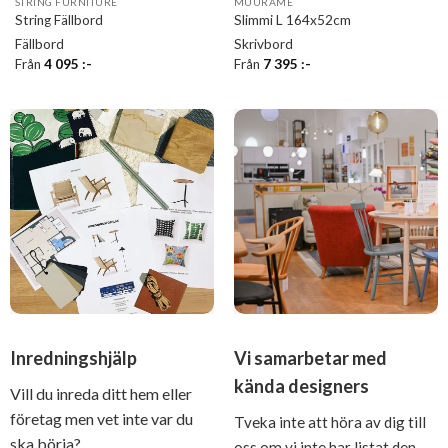
STRING FURNITURE
MUURAME
String Fällbord
Slimmi L 164x52cm
Fällbord
Skrivbord
Från
4 095
:-
Från
7 395
:-
Inredningshjälp
Vi samarbetar med
kända designers
Vill du inreda ditt hem eller
företag men vet inte var du
Tveka inte att höra av dig till
ska börja?
oss om vi inte har listat den