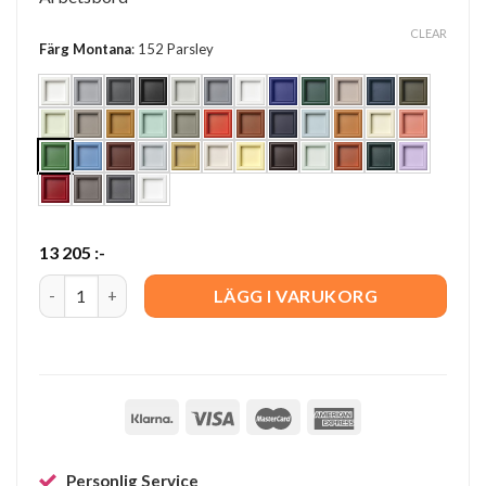
CLEAR
Färg Montana
:
152 Parsley
13 205
:-
Monterey X80160 quantity
LÄGG I VARUKORG
Personlig Service