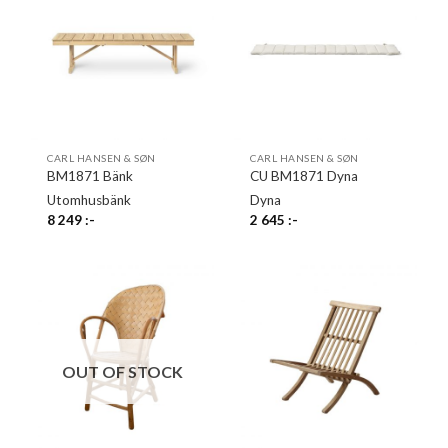
CARL HANSEN & SØN
CARL HANSEN & SØN
BM1871 Bänk
CU BM1871 Dyna
Utomhusbänk
Dyna
8 249
:-
2 645
:-
OUT OF STOCK