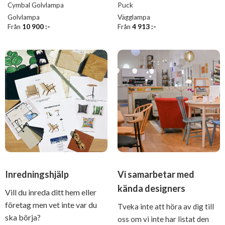
Cymbal Golvlampa
Puck
Golvlampa
Vägglampa
Från
10 900
:-
Från
4 913
:-
Inredningshjälp
Vi samarbetar med
kända designers
Vill du inreda ditt hem eller
företag men vet inte var du
Tveka inte att höra av dig till
ska börja?
oss om vi inte har listat den