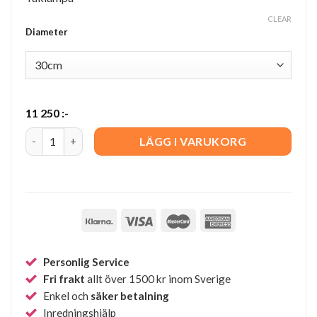
CLEAR
Diameter
11 250
:-
Kandinsky Brun quantity
LÄGG I VARUKORG
Personlig Service
Fri frakt
allt över 1500 kr inom Sverige
Enkel och
säker betalning
Inredningshjälp