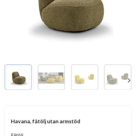
Havana, fåtölj utan armstöd
Fåtölj