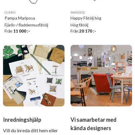
CUERO
SWEDESE
Pampa Mariposa
Happy Fåtölj hög
Fjärils-/ fladdermusfåtölj
Hög fåtölj
Från
11 000
:-
Från
20 170
:-
Inredningshjälp
Vi samarbetar med
kända designers
Vill du inreda ditt hem eller