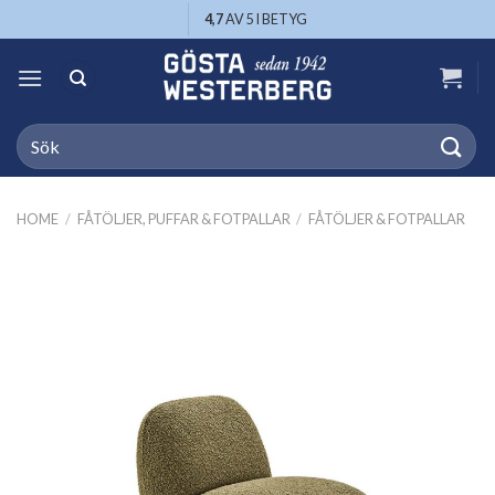
Skip
4,7
AV 5 I BETYG
to
content
Search
for:
HOME
/
FÅTÖLJER, PUFFAR & FOTPALLAR
/
FÅTÖLJER & FOTPALLAR