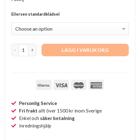
Eilersen standardklädsel
Havana, fåtölj utan armstöd quantity
LÄGG I VARUKORG
Personlig Service
Fri frakt
allt över 1500 kr inom Sverige
Enkel och
säker betalning
Inredningshjälp