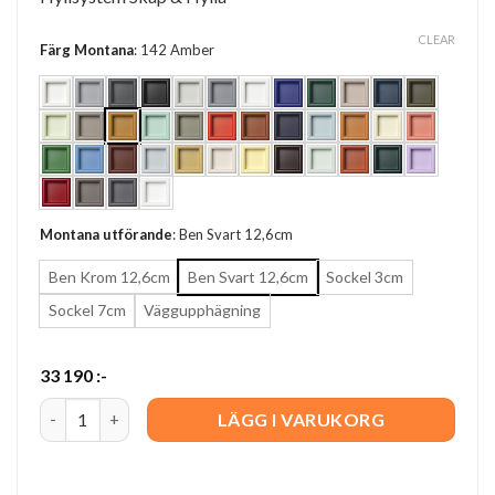
CLEAR
Färg Montana
:
142 Amber
Montana utförande
:
Ben Svart 12,6cm
Ben Krom 12,6cm
Ben Svart 12,6cm
Sockel 3cm
Sockel 7cm
Väggupphägning
33 190
:-
Flutter quantity
LÄGG I VARUKORG