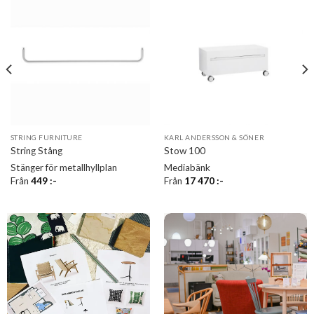
STRING FURNITURE
KARL ANDERSSON & SÖNER
String Stång
Stow 100
Stänger för metallhyllplan
Mediabänk
Från
449
:-
Från
17 470
:-