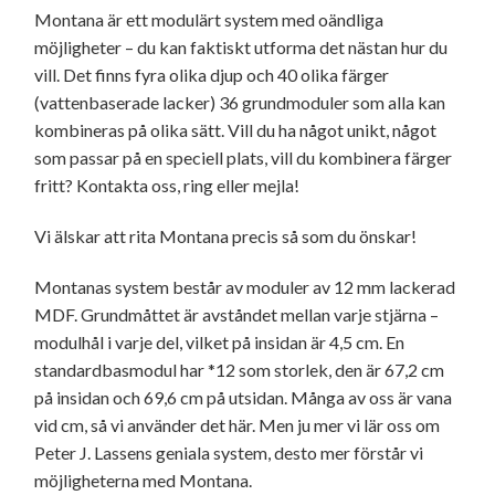
Montana är ett modulärt system med oändliga
möjligheter – du kan faktiskt utforma det nästan hur du
vill. Det finns fyra olika djup och 40 olika färger
(vattenbaserade lacker) 36 grundmoduler som alla kan
kombineras på olika sätt. Vill du ha något unikt, något
som passar på en speciell plats, vill du kombinera färger
fritt? Kontakta oss, ring eller mejla!
Vi älskar att rita Montana precis så som du önskar!
Montanas system består av moduler av 12 mm lackerad
MDF. Grundmåttet är avståndet mellan varje stjärna –
modulhål i varje del, vilket på insidan är 4,5 cm. En
standardbasmodul har *12 som storlek, den är 67,2 cm
på insidan och 69,6 cm på utsidan. Många av oss är vana
vid cm, så vi använder det här. Men ju mer vi lär oss om
Peter J. Lassens geniala system, desto mer förstår vi
möjligheterna med Montana.