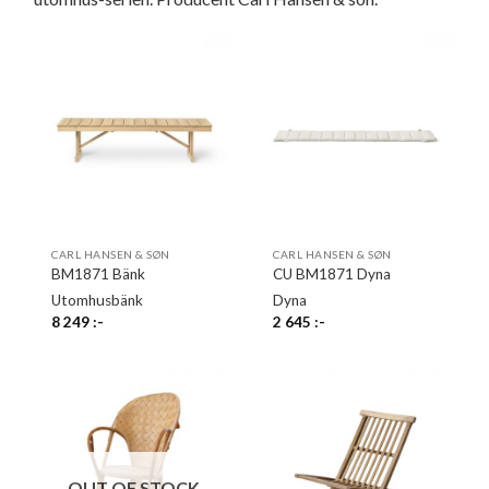
CARL HANSEN & SØN
CARL HANSEN & SØN
BM1871 Bänk
CU BM1871 Dyna
Utomhusbänk
Dyna
8 249
:-
2 645
:-
OUT OF STOCK