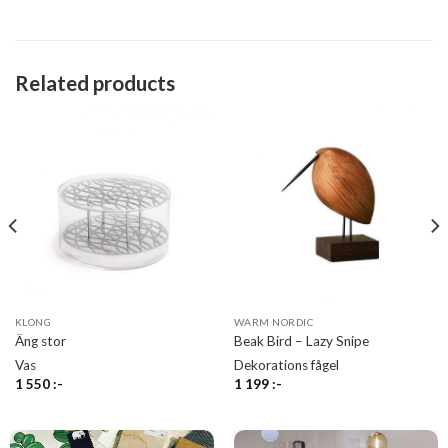
Related products
KLONG
WARM NORDIC
Äng stor
Beak Bird – Lazy Snipe
Vas
Dekorations fågel
1 550
:-
1 199
:-