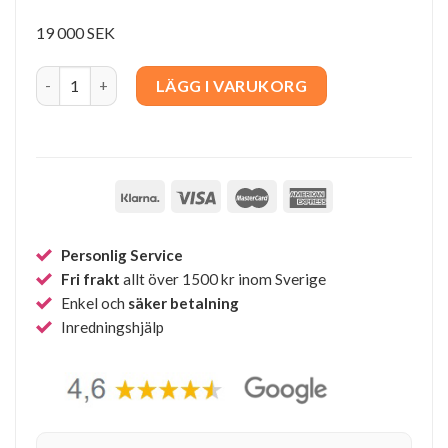
19 000 SEK
Acrylic Painting " Blue Vase" 143x83cm quantity
LÄGG I VARUKORG
Personlig Service
Fri frakt
allt över 1500 kr inom Sverige
Enkel och
säker betalning
Inredningshjälp