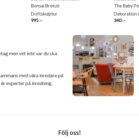
Bonsai Breeze
The Baby Pe
Doftskulptur
Dekoration 
995
:-
340
:-
retag men vet inte var du ska
illsammans med våra inredare på
r experter på inredning.
Följ oss!