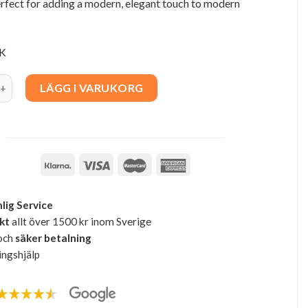
rfect for adding a modern, elegant touch to modern
EK
inting " Vase" 125x98cm quantity
LÄGG I VARUKORG
lig Service
akt
allt över 1500 kr inom Sverige
och
säker betalning
ingshjälp