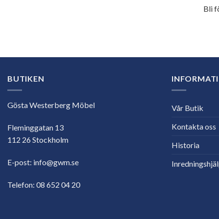
Bli 
E-
postadress
BUTIKEN
INFORMAT
Gösta Westerberg Möbel
Vår Butik
Kontakta oss
Fleminggatan 13
112 26 Stockholm
Historia
E-post:
info@gwm.se
Inredningshjä
Telefon:
08 652 04 20