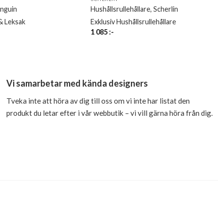
nguin
Hushållsrullehållare, Scherlin
& Leksak
Exklusiv Hushållsrullehållare
1 085
:-
Vi samarbetar med kända designers
Tveka inte att höra av dig till oss om vi inte har listat den
produkt du letar efter i vår webbutik – vi vill gärna höra från dig.