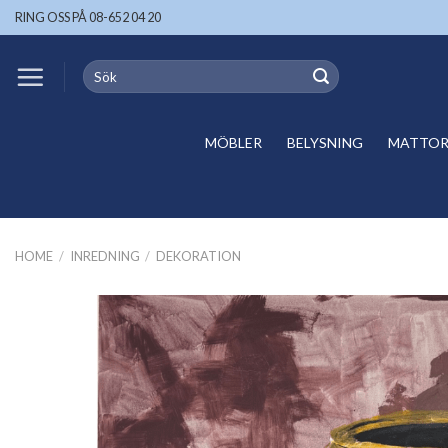
Skip
RING OSS PÅ 08-652 04 20
to
content
Search
for:
MÖBLER
BELYSNING
MATTOR 
HOME
/
INREDNING
/
DEKORATION