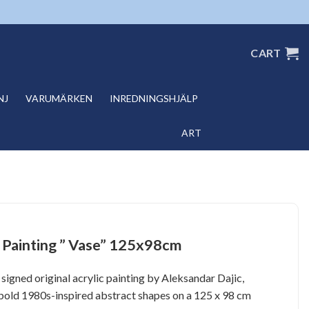
CART
NJ
VARUMÄRKEN
INREDNINGSHJÄLP
ART
c Painting ” Vase” 125x98cm
a signed original acrylic painting by Aleksandar Dajic,
bold 1980s-inspired abstract shapes on a 125 x 98 cm