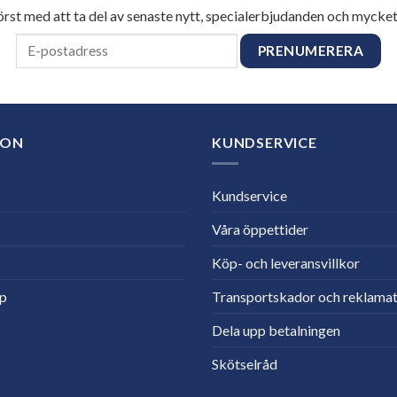
först med att ta del av senaste nytt, specialerbjudanden och mycket
ION
KUNDSERVICE
Kundservice
Våra öppettider
Köp- och leveransvillkor
lp
Transportskador och reklamat
Dela upp betalningen
Skötselråd