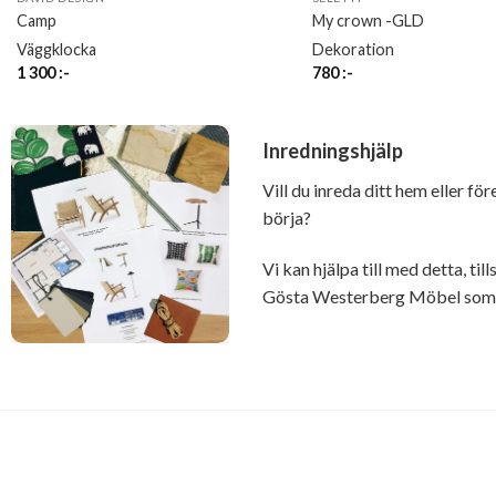
Camp
My crown -GLD
Väggklocka
Dekoration
1 300
:-
780
:-
Inredningshjälp
Vill du inreda ditt hem eller fö
börja?
Vi kan hjälpa till med detta, t
Gösta Westerberg Möbel som ä