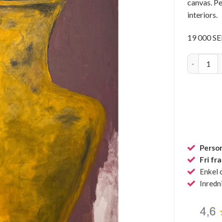
canvas. Pe
interiors.
19 000 S
Acrylic Pa
Person
Fri fr
Enkel 
Inredn