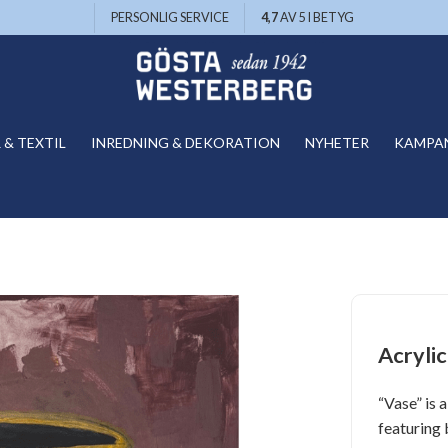
PERSONLIG SERVICE
4,7
AV 5 I BETYG
& TEXTIL
INREDNING & DEKORATION
NYHETER
KAMPA
Acryli
“Vase” is 
featuring 