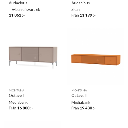
Audacious
Audacious
TV-bänk i svart ek
Skän
11 061
:-
Från
11 199
:-
MONTANA
MONTANA
Octave I
Octave II
Mediabänk
Mediabänk
Från
16 800
:-
Från
19 430
:-