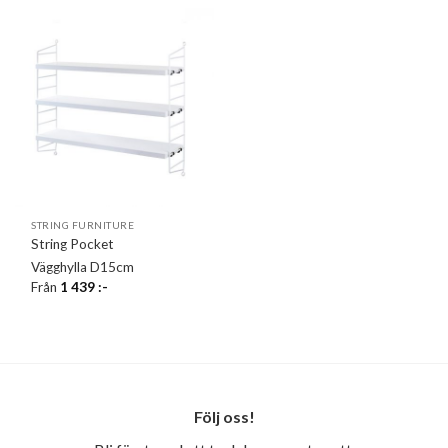
STRING FURNITURE
String Pocket
Vägghylla D15cm
Från
1 439
:-
Följ oss!