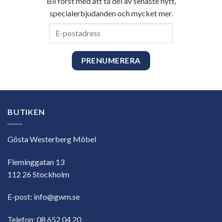
Bli först med att ta del av senaste nytt,
specialerbjudanden och mycket mer.
E-
postadress
BUTIKEN
Gösta Westerberg Möbel
Fleminggatan 13
112 26 Stockholm
E-post:
info@gwm.se
Telefon:
08 652 04 20