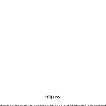
Följ oss!
först med att ta del av senaste nytt, specialerbjudanden och mycket