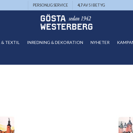
PERSONLIG SERVICE
4,7
AV 5 I BETYG
& TEXTIL
INREDNING & DEKORATION
NYHETER
KAMPA