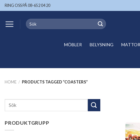
Skip
RING OSS PÅ 08-652 04 20
to
content
Search
for:
MÖBLER
BELYSNING
MATTOR 
HOME
/
PRODUCTS TAGGED “COASTERS”
Search
for:
PRODUKTGRUPP