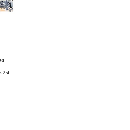
ed
m 2 st