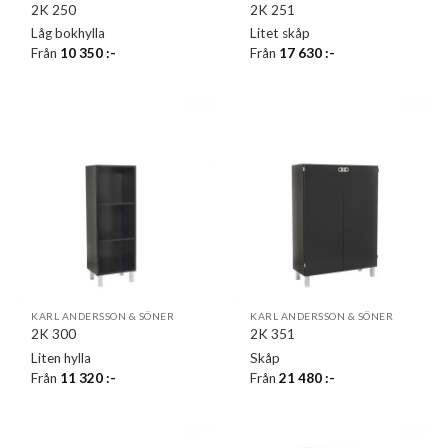
2K 250
2K 251
Låg bokhylla
Litet skåp
Från
10 350
:-
Från
17 630
:-
KARL ANDERSSON & SÖNER
KARL ANDERSSON & SÖNER
2K 300
2K 351
Liten hylla
Skåp
Från
11 320
:-
Från
21 480
:-