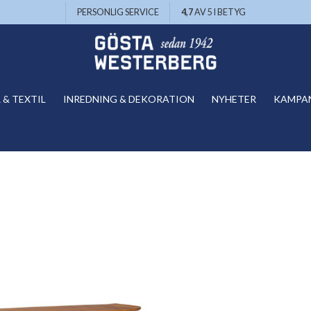
PERSONLIG SERVICE
4,7
AV 5 I BETYG
& TEXTIL
INREDNING & DEKORATION
NYHETER
KAMPA