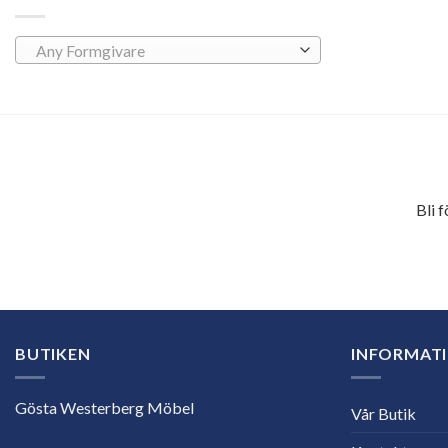
Any Formgivare
Bli 
E-
postadress
BUTIKEN
INFORMAT
Gösta Westerberg Möbel
Vår Butik