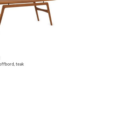
C
offbord, teak