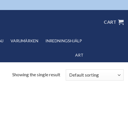
CART
NJ
VARUMÄRKEN
INREDNINGSHJÄLP
ART
Showing the single result