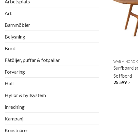
Arbetsplats
Art
Barnmöbler
Belysning
Bord
Fåtöljer, puffar & fotpallar
WARM NORDI
Surfboard s
Förvaring
Soffbord
25 599
:-
Hall
Hyllor & hyllsystem
Inredning
Kampanj
Konstnärer