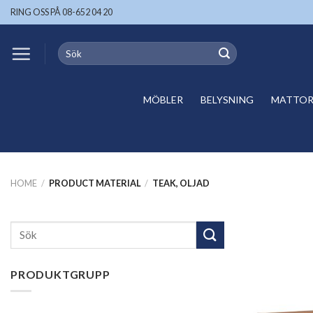
Skip
RING OSS PÅ 08-652 04 20
to
content
Search
for:
MÖBLER
BELYSNING
MATTOR 
HOME
/
PRODUCT MATERIAL
/
TEAK, OLJAD
Search
for:
PRODUKTGRUPP