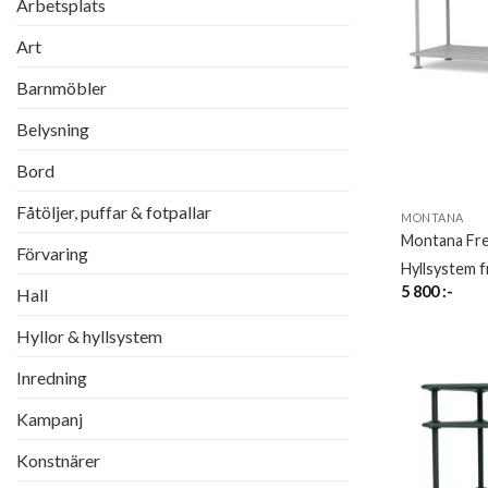
Arbetsplats
Art
Barnmöbler
Belysning
Bord
Fåtöljer, puffar & fotpallar
MONTANA
Montana Fr
Förvaring
Hyllsystem 
5 800
:-
Hall
Hyllor & hyllsystem
Inredning
Kampanj
Konstnärer