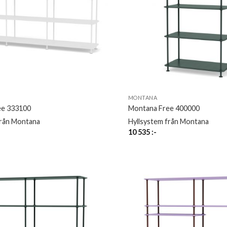
MONTANA
ee 333100
Montana Free 400000
från Montana
Hyllsystem från Montana
10 535
:-