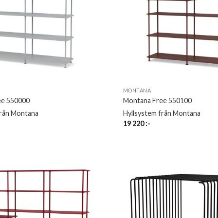
MONTANA
ee 550000
Montana Free 550100
från Montana
Hyllsystem från Montana
19 220
:-