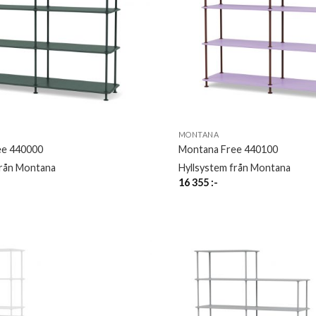
MONTANA
ee 440000
Montana Free 440100
från Montana
Hyllsystem från Montana
16 355
:-