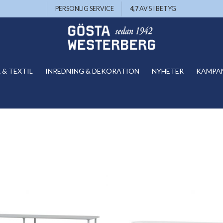
PERSONLIG SERVICE
4,7
AV 5 I BETYG
& TEXTIL
INREDNING & DEKORATION
NYHETER
KAMPA