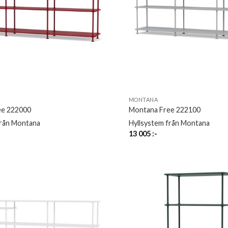
MONTANA
ee 222000
Montana Free 222100
från Montana
Hyllsystem från Montana
13 005
:-