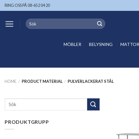
Skip
RING OSS PÅ 08-652 04 20
to
content
Search
for:
MÖBLER
BELYSNING
MATTOR 
HOME
/
PRODUCT MATERIAL
/
PULVERLACKERAT STÅL
Search
for:
PRODUKTGRUPP