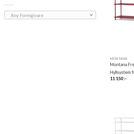
Any Formgivare
MONTANA
Montana Fr
Hyllsystem 
11 150
:-