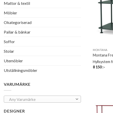
Mattor & textil
Möbler
Okategoriserad
Pallar & bänkar
Soffor
MONTANA
Stolar
Montana Fr
Utemöbler
Hyllsystem 
8 150
:-
Utställningsmöbler
VARUMÄRKE
Any Varumärke
DESIGNER