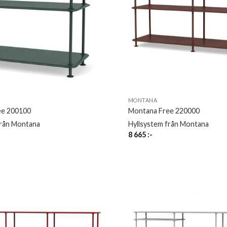
MONTANA
ee 200100
Montana Free 220000
från Montana
Hyllsystem från Montana
8 665
:-