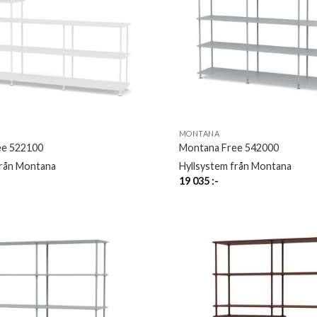
MONTANA
ee 522100
Montana Free 542000
från Montana
Hyllsystem från Montana
19 035
:-