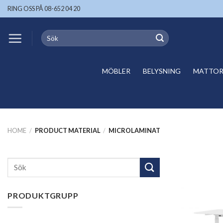
Skip
RING OSS PÅ 08-652 04 20
to
content
Search
for:
MÖBLER
BELYSNING
MATTOR 
HOME
/
PRODUCT MATERIAL
/
MICROLAMINAT
Search
for:
PRODUKTGRUPP