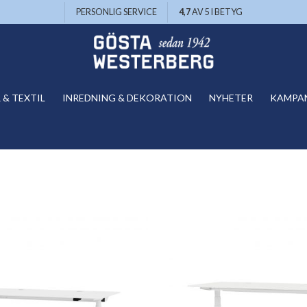
PERSONLIG SERVICE
4,7
AV 5 I BETYG
& TEXTIL
INREDNING & DEKORATION
NYHETER
KAMPA