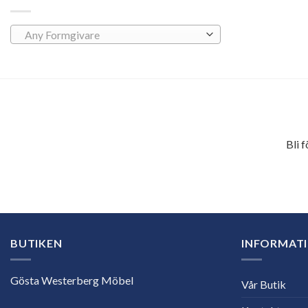
Any Formgivare
Bli 
E-
postadress
BUTIKEN
INFORMAT
Gösta Westerberg Möbel
Vår Butik