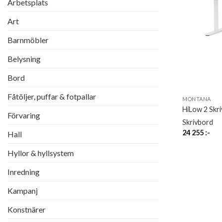
Arbetsplats
Art
Barnmöbler
Belysning
Bord
Fåtöljer, puffar & fotpallar
MONTANA
HiLow 2 Skr
Förvaring
Skrivbord
24 255
:-
Hall
Hyllor & hyllsystem
Inredning
Kampanj
Konstnärer