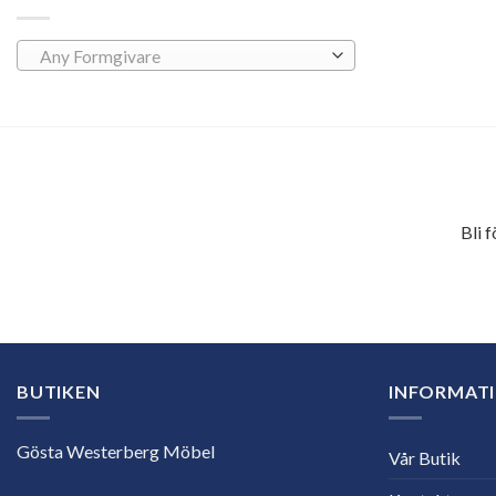
Any Formgivare
Bli 
E-
postadress
BUTIKEN
INFORMAT
Gösta Westerberg Möbel
Vår Butik