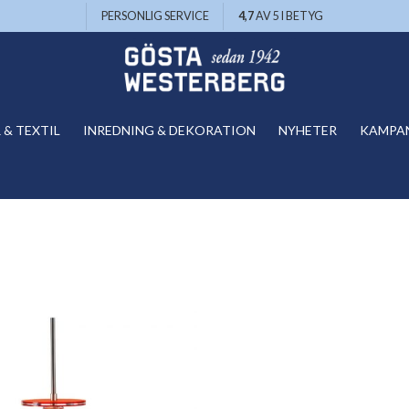
PERSONLIG SERVICE
4,7
AV 5 I BETYG
& TEXTIL
INREDNING & DEKORATION
NYHETER
KAMPA