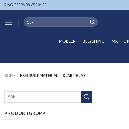
Skip
RING OSS PÅ 08-652 04 20
to
content
Search
for:
MÖBLER
BELYSNING
MATTOR 
HOME
/
PRODUCT MATERIAL
/
KLART GLAS
Search
for:
PRODUKTGRUPP